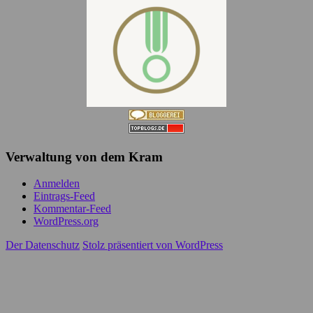
Verwaltung von dem Kram
Anmelden
Eintrags-Feed
Kommentar-Feed
WordPress.org
Der Datenschutz
Stolz präsentiert von WordPress