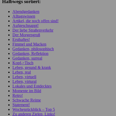
Halbwegs sortiert:
Abendgedanken
Alltagswissen
Artikel, die noch offen sind!
Aufgeschnappt!
Der liebe Straßenverkehr
Der Morgengruß
Ersthaftes!
Fimmel und Macken
Gedanken, philosophisch
Gedanken, Reflektion
Gedanken, surreal
Kopf->Tisch
Leben, gesund & krank
Leben, real
Leben, virtuell
Leben, virtural
Lokales und Entdecktes
Momente im Bild
Retro!
Schwache Reime
Statement!
Wochenrückblick – Top 5
Zu anderen Zielen, Links!