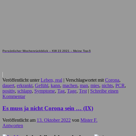
Persönlicher Wochenrückblick – KW 23 2021 – Meine Top-5
Veröffentlicht unter
Leben, real
|
Verschlagwortet mit
Corona
,
dauert
,
erkrankt
,
Gefühl
,
kann
,
machen
,
man
,
mies
,
nichts
,
PCR
,
positiv
,
schlapp
,
Symptome
,
Tag
,
Tage
,
Test
|
Schreibe einen
Kommentar
Es muss ja nicht Corona sein … (IX)
Veröffentlicht am
13. Oktober 2022
von
Mister F.
Antworten