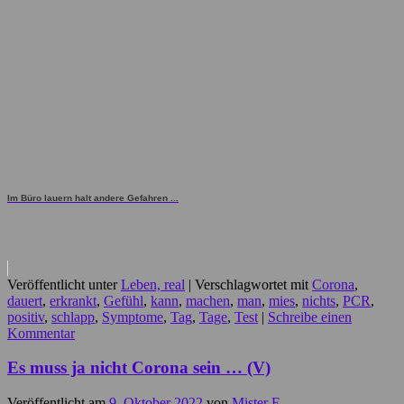
Im Büro lauern halt andere Gefahren ...
Veröffentlicht unter
Leben, real
|
Verschlagwortet mit
Corona
,
dauert
,
erkrankt
,
Gefühl
,
kann
,
machen
,
man
,
mies
,
nichts
,
PCR
,
positiv
,
schlapp
,
Symptome
,
Tag
,
Tage
,
Test
|
Schreibe einen
Kommentar
Es muss ja nicht Corona sein … (V)
Veröffentlicht am
9. Oktober 2022
von
Mister F.