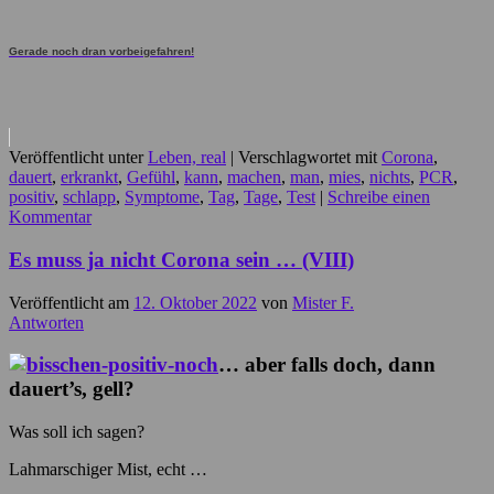
Gerade noch dran vorbeigefahren!
Veröffentlicht unter
Leben, real
|
Verschlagwortet mit
Corona
,
dauert
,
erkrankt
,
Gefühl
,
kann
,
machen
,
man
,
mies
,
nichts
,
PCR
,
positiv
,
schlapp
,
Symptome
,
Tag
,
Tage
,
Test
|
Schreibe einen
Kommentar
Es muss ja nicht Corona sein … (VIII)
Veröffentlicht am
12. Oktober 2022
von
Mister F.
Antworten
… aber falls doch, dann
dauert’s, gell?
Was soll ich sagen?
Lahmarschiger Mist, echt …