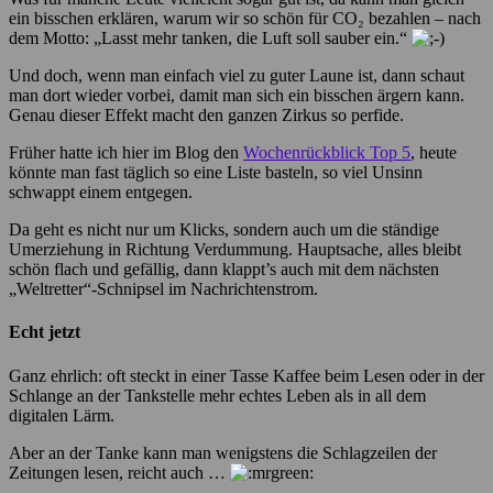
ein bisschen erklären, warum wir so schön für CO₂ bezahlen – nach
dem Motto: „Lasst mehr tanken, die Luft soll sauber ein.“
Und doch, wenn man einfach viel zu guter Laune ist, dann schaut
man dort wieder vorbei, damit man sich ein bisschen ärgern kann.
Genau dieser Effekt macht den ganzen Zirkus so perfide.
Früher hatte ich hier im Blog den
Wochenrückblick Top 5
, heute
könnte man fast täglich so eine Liste basteln, so viel Unsinn
schwappt einem entgegen.
Da geht es nicht nur um Klicks, sondern auch um die ständige
Umerziehung in Richtung Verdummung. Hauptsache, alles bleibt
schön flach und gefällig, dann klappt’s auch mit dem nächsten
„Weltretter“-Schnipsel im Nachrichtenstrom.
Echt jetzt
Ganz ehrlich: oft steckt in einer Tasse Kaffee beim Lesen oder in der
Schlange an der Tankstelle mehr echtes Leben als in all dem
digitalen Lärm.
Aber an der Tanke kann man wenigstens die Schlagzeilen der
Zeitungen lesen, reicht auch …