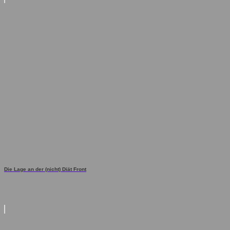
Die Lage an der (nicht) Diät Front