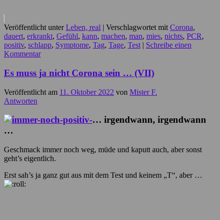
Veröffentlicht unter
Leben, real
|
Verschlagwortet mit
Corona
,
dauert
,
erkrankt
,
Gefühl
,
kann
,
machen
,
man
,
mies
,
nichts
,
PCR
,
positiv
,
schlapp
,
Symptome
,
Tag
,
Tage
,
Test
|
Schreibe einen
Kommentar
Es muss ja nicht Corona sein … (VII)
Veröffentlicht am
11. Oktober 2022
von
Mister F.
Antworten
… irgendwann, irgendwann
…
Geschmack immer noch weg, müde und kaputt auch, aber sonst
geht’s eigentlich.
Erst sah’s ja ganz gut aus mit dem Test und keinem „T“, aber …