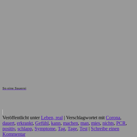
So eine Sauerei
Veröffentlicht unter
Leben, real
|
Verschlagwortet mit
Corona
,
dauert
,
erkrankt
,
Gefühl
,
kann
,
machen
,
man
,
mies
,
nichts
,
PCR
,
positiv
,
schlapp
,
Symptome
,
Tag
,
Tage
,
Test
|
Schreibe einen
Kommentar