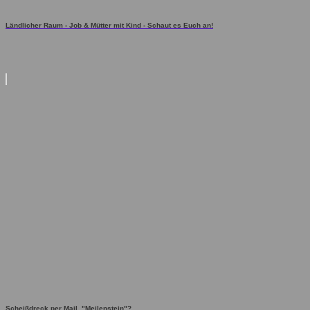
Ländlicher Raum - Job & Mütter mit Kind - Schaut es Euch an!
Scheißdreck per Mail, "Meilenstein"?