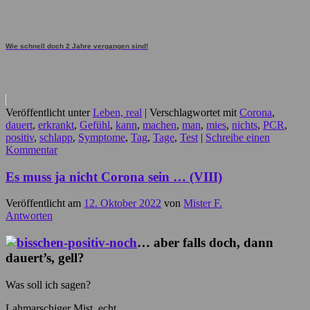
Wie schnell doch 2 Jahre vergangen sind!
Veröffentlicht unter
Leben, real
|
Verschlagwortet mit
Corona
,
dauert
,
erkrankt
,
Gefühl
,
kann
,
machen
,
man
,
mies
,
nichts
,
PCR
,
positiv
,
schlapp
,
Symptome
,
Tag
,
Tage
,
Test
|
Schreibe einen
Kommentar
Es muss ja nicht Corona sein … (VIII)
Veröffentlicht am
12. Oktober 2022
von
Mister F.
Antworten
… aber falls doch, dann
dauert’s, gell?
Was soll ich sagen?
Lahmarschiger Mist, echt …