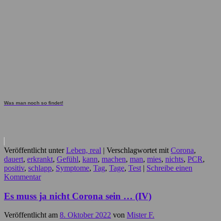
Was man noch so findet!
Veröffentlicht unter
Leben, real
|
Verschlagwortet mit
Corona
,
dauert
,
erkrankt
,
Gefühl
,
kann
,
machen
,
man
,
mies
,
nichts
,
PCR
,
positiv
,
schlapp
,
Symptome
,
Tag
,
Tage
,
Test
|
Schreibe einen
Kommentar
Es muss ja nicht Corona sein … (IV)
Veröffentlicht am
8. Oktober 2022
von
Mister F.