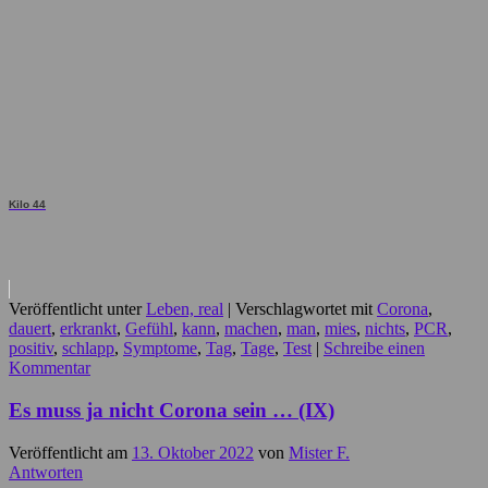
Kilo 44
Veröffentlicht unter
Leben, real
|
Verschlagwortet mit
Corona
,
dauert
,
erkrankt
,
Gefühl
,
kann
,
machen
,
man
,
mies
,
nichts
,
PCR
,
positiv
,
schlapp
,
Symptome
,
Tag
,
Tage
,
Test
|
Schreibe einen
Kommentar
Es muss ja nicht Corona sein … (IX)
Veröffentlicht am
13. Oktober 2022
von
Mister F.
Antworten