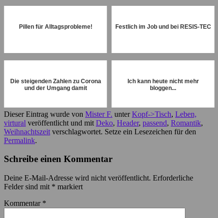
Pillen für Alltagsprobleme!
Festlich im Job und bei RESIS-TEC
Die steigenden Zahlen zu Corona
Ich kann heute nicht mehr
und der Umgang damit
bloggen...
Dieser Eintrag wurde von
Mister F.
unter
Kopf->Tisch
,
Leben,
virtural
veröffentlicht und mit
Deko
,
Header
,
passend
,
Romantik
,
Weihnachtszeit
verschlagwortet. Setze ein Lesezeichen für den
Permalink
.
Schreibe einen Kommentar
Deine E-Mail-Adresse wird nicht veröffentlicht.
Erforderliche
Felder sind mit
*
markiert
Kommentar
*