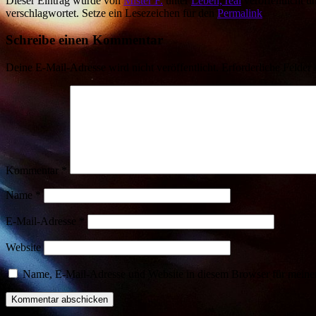
Dieser Eintrag wurde von
Mister F.
unter
Leben, real
veröffentlicht u
verschlagwortet. Setze ein Lesezeichen für den
Permalink
.
Schreibe einen Kommentar
Deine E-Mail-Adresse wird nicht veröffentlicht.
Erforderliche Felder 
Kommentar
*
Name
*
E-Mail-Adresse
*
Website
Name, E-Mail-Adresse und Website in diesem Browser für meine