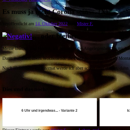
Es muss ja nicht Corona sein … (X)
Veröffentlicht am
14. Oktober 2022
von
Mister F.
… oder bleiben!
Meine Damen und Herren, ich betrachte die Angelegenheit für mich so
Dann mal noch übers Wochenende die Füße hochlegen und ab Montag g
Nach Heidelberg ins Internat werde ich aber schon eher starten, dann
Dies und das noch:
6 Uhr und irgendwas... - Variante 2
Ic