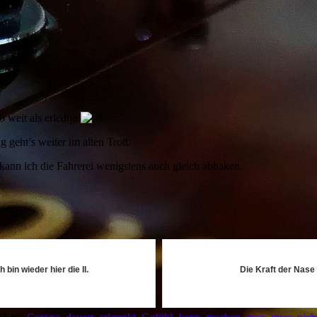
 weit als erledigt
eht’s weiter im alten Trott.
 kann ich die Fahrerei wenigstens auch gleich abhaken.
h bin wieder hier die II.
Die Kraft der Nase