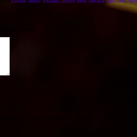
nd mit
Corona
,
dauert
,
erkrankt
,
Gefühl
,
kann
,
machen
,
man
,
mies
,
nich
sind mit
*
markiert
n nächsten Kommentar speichern.