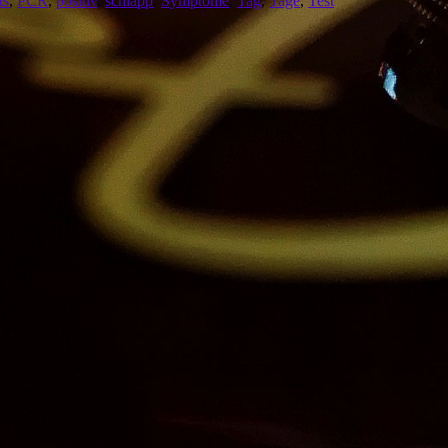
ts
,
PCR
,
positiv
,
schlapp
,
Symptome
,
Tag
,
Tage
,
Test