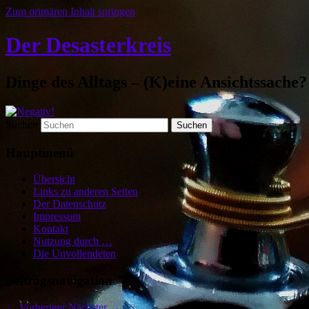
Zum primären Inhalt springen
Der Desasterkreis
Dinge des Alltags – (K)eine Ansichtssache?
Suchen
Hauptmenü
Übersicht
Links zu anderen Seiten
Der Datenschutz
Impressum
Kontakt
Nutzung durch …
Die Unvollendeten
Beitragsnavigation
←
Vorheriger
Nächster
→