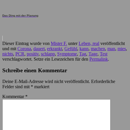
Das Ding mit der Planung
Dieser Eintrag wurde von
Mister F.
unter
Leben, real
veröffentlicht
und mit
Corona
,
dauert
,
erkrankt
,
Gefühl
,
kann
,
machen
,
man
,
mies
,
nichts
,
PCR
,
positiv
,
schlapp
,
Symptome
,
Tag
,
Tage
,
Test
verschlagwortet. Setze ein Lesezeichen für den
Permalink
.
Schreibe einen Kommentar
Deine E-Mail-Adresse wird nicht veröffentlicht.
Erforderliche
Felder sind mit
*
markiert
Kommentar
*