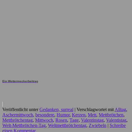
Ein Wettermeckerbeitrag
Veröffentlicht unter
Gedanken, surreal
|
Verschlagwortet mit
Alltag
,
Aschermittwoch
,
besondere
,
Humor
,
Kerzen
,
Mett
,
Mettbrötchen
,
Mettbrötchentag
,
Mittwoch
,
Rosen
,
Tage
,
Valentinstag
,
Valentistag
,
Welt-Mettbrötchen-Tag
,
Weltmettbrötchentag
,
Zwiebeln
|
Schreibe
einen Kommentar