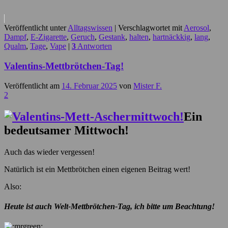
Veröffentlicht unter
Alltagswissen
|
Verschlagwortet mit
Aerosol
,
Dampf
,
E-Zigarette
,
Geruch
,
Gestank
,
halten
,
hartnäckkig
,
lang
,
Qualm
,
Tage
,
Vape
|
3
Antworten
Valentins-Mettbrötchen-Tag!
Veröffentlicht am
14. Februar 2025
von
Mister F.
2
Ein
bedeutsamer Mittwoch!
Auch das wieder vergessen!
Natürlich ist ein Mettbrötchen einen eigenen Beitrag wert!
Also:
Heute ist auch Welt-Mettbrötchen-Tag, ich bitte um Beachtung!