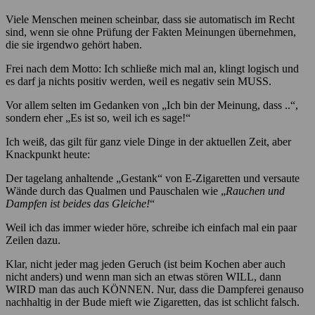
Viele Menschen meinen scheinbar, dass sie automatisch im Recht
sind, wenn sie ohne Prüfung der Fakten Meinungen übernehmen,
die sie irgendwo gehört haben.
Frei nach dem Motto: Ich schließe mich mal an, klingt logisch und
es darf ja nichts positiv werden, weil es negativ sein MUSS.
Vor allem selten im Gedanken von „Ich bin der Meinung, dass ..“,
sondern eher „Es ist so, weil ich es sage!“
Ich weiß, das gilt für ganz viele Dinge in der aktuellen Zeit, aber
Knackpunkt heute:
Der tagelang anhaltende „Gestank“ von E-Zigaretten und versaute
Wände durch das Qualmen und Pauschalen wie „
Rauchen und
Dampfen ist beides das Gleiche!
“
Weil ich das immer wieder höre, schreibe ich einfach mal ein paar
Zeilen dazu.
Klar, nicht jeder mag jeden Geruch (ist beim Kochen aber auch
nicht anders) und wenn man sich an etwas stören WILL, dann
WIRD man das auch KÖNNEN. Nur, dass die Dampferei genauso
nachhaltig in der Bude mieft wie Zigaretten, das ist schlicht falsch.