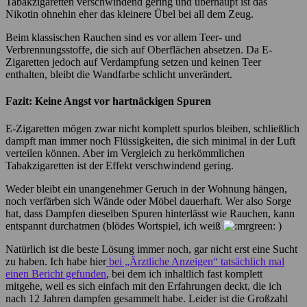
Tabakzigaretten verschwindend gering und überhaupt ist das
Nikotin ohnehin eher das kleinere Übel bei all dem Zeug.
Beim klassischen Rauchen sind es vor allem Teer- und
Verbrennungsstoffe, die sich auf Oberflächen absetzen. Da E-
Zigaretten jedoch auf Verdampfung setzen und keinen Teer
enthalten, bleibt die Wandfarbe schlicht unverändert.
Fazit: Keine Angst vor hartnäckigen Spuren
E-Zigaretten mögen zwar nicht komplett spurlos bleiben, schließlich
dampft man immer noch Flüssigkeiten, die sich minimal in der Luft
verteilen können. Aber im Vergleich zu herkömmlichen
Tabakzigaretten ist der Effekt verschwindend gering.
Weder bleibt ein unangenehmer Geruch in der Wohnung hängen,
noch verfärben sich Wände oder Möbel dauerhaft. Wer also Sorge
hat, dass Dampfen dieselben Spuren hinterlässt wie Rauchen, kann
entspannt durchatmen (blödes Wortspiel, ich weiß
)
Natürlich ist die beste Lösung immer noch, gar nicht erst eine Sucht
zu haben. Ich habe hier
bei „Ärztliche Anzeigen“ tatsächlich mal
einen Bericht gefunden
, bei dem ich inhaltlich fast komplett
mitgehe, weil es sich einfach mit den Erfahrungen deckt, die ich
nach 12 Jahren dampfen gesammelt habe. Leider ist die Großzahl