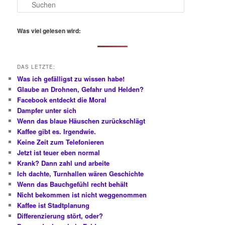
S
u
c
h
Was viel gelesen wird:
e
n
DAS LETZTE:
Was ich gefälligst zu wissen habe!
Glaube an Drohnen, Gefahr und Helden?
Facebook entdeckt die Moral
Dampfer unter sich
Wenn das blaue Häuschen zurückschlägt
Kaffee gibt es. Irgendwie.
Keine Zeit zum Telefonieren
Jetzt ist teuer eben normal
Krank? Dann zahl und arbeite
Ich dachte, Turnhallen wären Geschichte
Wenn das Bauchgefühl recht behält
Nicht bekommen ist nicht weggenommen
Kaffee ist Stadtplanung
Differenzierung stört, oder?