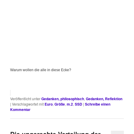
Warum wollen die alle in diese Ecke?
Veröffentlicht unter
Gedanken, philosophisch
,
Gedanken, Reflektion
|
Verschlagwortet mit
Euro
,
Größe
,
m.2
,
SSD
|
Schreibe einen
Kommentar
Die ungerechte Verteilung der