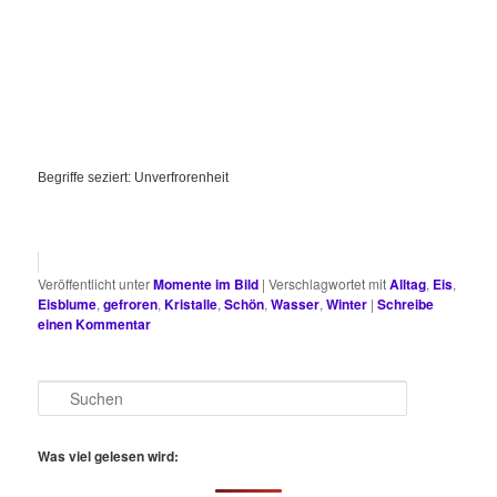
Begriffe seziert: Unverfrorenheit
Veröffentlicht unter
Momente im Bild
|
Verschlagwortet mit
Alltag
,
Eis
,
Eisblume
,
gefroren
,
Kristalle
,
Schön
,
Wasser
,
Winter
|
Schreibe
einen Kommentar
S
u
c
h
Was viel gelesen wird:
e
n