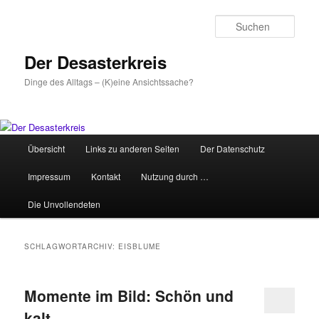
Zum
Zum
primären
sekundären
Such
Inhalt
Inhalt
springen
springen
Der Desasterkreis
Dinge des Alltags – (K)eine Ansichtssache?
Hauptmenü
Übersicht
Links zu anderen Seiten
Der Datenschutz
Impressum
Kontakt
Nutzung durch …
Die Unvollendeten
SCHLAGWORTARCHIV:
EISBLUME
Momente im Bild: Schön und
kalt