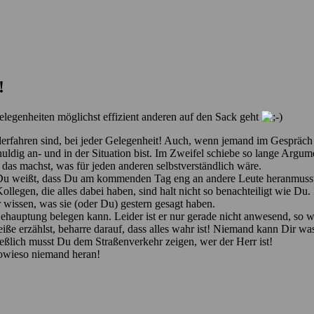
!
elegenheiten möglichst effizient anderen auf den Sack geht
rfahren sind, bei jeder Gelegenheit! Auch, wenn jemand im Gespräch ei
ldig an- und in der Situation bist. Im Zweifel schiebe so lange Argum
das machst, was für jeden anderen selbstverständlich wäre.
Du weißt, dass Du am kommenden Tag eng an andere Leute heranmuss
legen, die alles dabei haben, sind halt nicht so benachteiligt wie Du. 
wissen, was sie (oder Du) gestern gesagt haben.
 Behauptung belegen kann. Leider ist er nur gerade nicht anwesend, 
ße erzählst, beharre darauf, dass alles wahr ist! Niemand kann Dir wa
ießlich musst Du dem Straßenverkehr zeigen, wer der Herr ist!
owieso niemand heran!