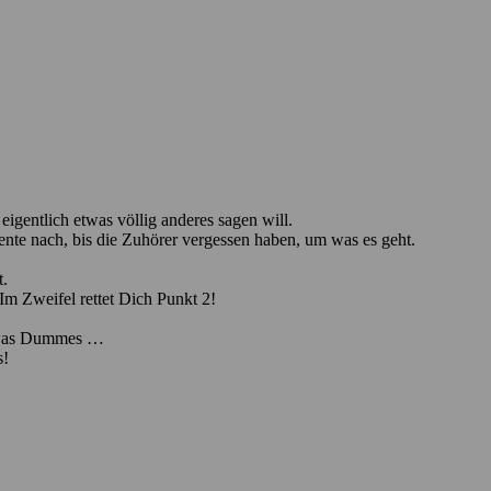
gentlich etwas völlig anderes sagen will.
ente nach, bis die Zuhörer vergessen haben, um was es geht.
t.
Im Zweifel rettet Dich Punkt 2!
so was Dummes …
s!