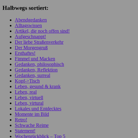
Halbwegs sortiert:
Abendgedanken
Alltagswissen
Artikel, die noch offen sind!
Aufgeschnappt!
Der liebe Straßenverkehr
Der Morgengruß
Ersthaftes!
Fimmel und Macken
Gedanken, philosophisch
Gedanken, Reflektion
Gedanken, surreal
Kopf->Tisch
Leben, gesund & krank
Leben, real
Leben, virtuell
Leben, virtural
Lokales und Entdecktes
Momente im Bild
Retro!
Schwache Reime
Statement!
Wochenrückblick – Top 5