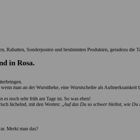
en, Rabatten, Sonderposten und bestimmten Produkten, geradezu die Ta
und in
Rosa
.
terbringen.
 wenn man an der Wursttheke, eine Wurstscheibe als
Aufmerksamkeit
b
n es noch sehr früh am Tage ist.
So was eben!
isch lächelnd, mit den Worten: „
Auf das Du so schwer bleibst, wie Du b
war. Merkt man das?