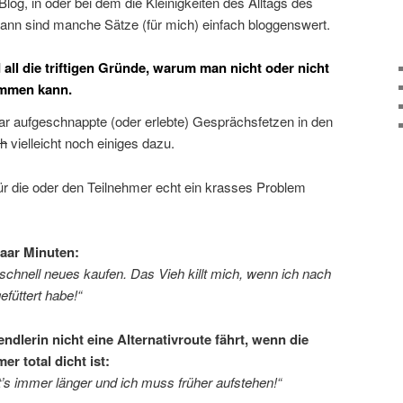
log, in oder bei dem die Kleinigkeiten des Alltags des
nn sind manche Sätze (für mich) einfach bloggenswert.
 all die triftigen Gründe, warum man nicht oder nicht
ommen kann.
aar aufgeschnappte (oder erlebte) Gesprächsfetzen in den
ch
vielleicht noch einiges dazu.
r die oder den Teilnehmer echt ein krasses Problem
paar Minuten:
 schnell neues kaufen. Das Vieh killt mich, wenn ich nach
füttert habe!“
ndlerin nicht eine Alternativroute fährt, wenn die
r total dicht ist:
t’s immer länger und ich muss früher aufstehen!“