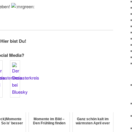
geben!
Hier bist Du!
ocial Media?
eck)Momente
Momente im Bild –
Ganz schön kalt im
: So is' besser
Den Frühling finden
wärmsten April ever