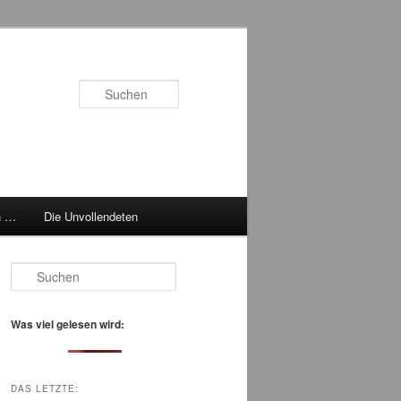
Suchen
h …
Die Unvollendeten
S
u
c
h
Was viel gelesen wird:
e
n
DAS LETZTE: