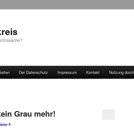
reis
sichtssache?
Seiten
Der Datenschutz
Impressum
Kontakt
Nutzung durc
 kein Grau mehr!
ister F.