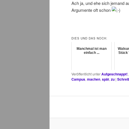
Ach ja, und ehe sich jemand auf
Argumente oft schon
DIES UND DAS NOCH:
Manchmal ist man
Walsum
einfach ...
Stück
Veröffentlicht unter
Aufgeschnappt!
Campus
,
machen
,
spät
,
zu
|
Schrei