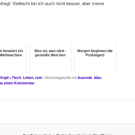
regt: Vielleicht bin ich auch nicht besser, aber meine
 bewahrt ein
Was ist, was wird -
Morgen beginnen die
 Weihnachten
gestellte Weichen
Prüfungen!
,
Kopf->Tisch
,
Leben, real
|
Verschlagwortet mit
Ausrede
,
blau
,
be einen Kommentar