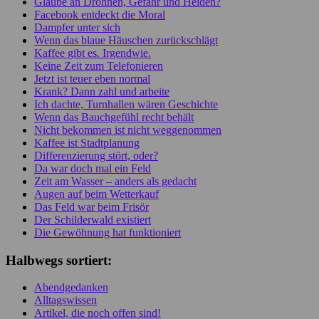
Glaube an Drohnen, Gefahr und Helden?
Facebook entdeckt die Moral
Dampfer unter sich
Wenn das blaue Häuschen zurückschlägt
Kaffee gibt es. Irgendwie.
Keine Zeit zum Telefonieren
Jetzt ist teuer eben normal
Krank? Dann zahl und arbeite
Ich dachte, Turnhallen wären Geschichte
Wenn das Bauchgefühl recht behält
Nicht bekommen ist nicht weggenommen
Kaffee ist Stadtplanung
Differenzierung stört, oder?
Da war doch mal ein Feld
Zeit am Wasser – anders als gedacht
Augen auf beim Wetterkauf
Das Feld war beim Frisör
Der Schilderwald existiert
Die Gewöhnung hat funktioniert
Halbwegs sortiert:
Abendgedanken
Alltagswissen
Artikel, die noch offen sind!