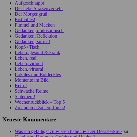
Aufgeschnappt!
Der liebe Straßenverkehr
Der Morgengruß
Ersthaftes!
Fimmel und Macken
Gedanken, philosophisch
Gedanken, Reflektion
Gedanken, surreal
Kopf->Tisch
Leben, gesund & krank
Leben, real
Leben, virtuell
Leben, virtural
Lokales und Entdecktes
Momente im Bild
Retro!
Schwache Reime
Statement!
Wochenrückblick – Top 5
Zu anderen Zielen, Links!
Neueste Kommentare
Was ich gefälligst zu wissen habe! ► Der Desasterkreis
zu
Glaube an Drohnen, Gefahr und Helden?