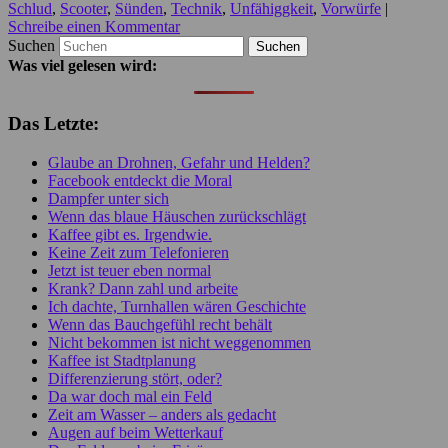
Schlud
,
Scooter
,
Sünden
,
Technik
,
Unfähiggkeit
,
Vorwürfe
|
Schreibe einen Kommentar
Suchen
Was viel gelesen wird:
Das Letzte:
Glaube an Drohnen, Gefahr und Helden?
Facebook entdeckt die Moral
Dampfer unter sich
Wenn das blaue Häuschen zurückschlägt
Kaffee gibt es. Irgendwie.
Keine Zeit zum Telefonieren
Jetzt ist teuer eben normal
Krank? Dann zahl und arbeite
Ich dachte, Turnhallen wären Geschichte
Wenn das Bauchgefühl recht behält
Nicht bekommen ist nicht weggenommen
Kaffee ist Stadtplanung
Differenzierung stört, oder?
Da war doch mal ein Feld
Zeit am Wasser – anders als gedacht
Augen auf beim Wetterkauf