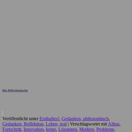
Die Killerklatsche
Veröffentlicht unter
Ersthaftes!
,
Gedanken, philosophisch
,
Gedanken, Reflektion
,
Leben, real
|
Verschlagwortet mit
Alltag
,
Fortschritt
,
Innovation
,
keine
,
Lösungen
,
Modern
,
Probleme
,