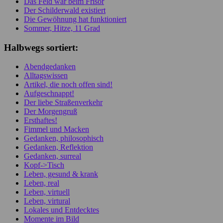
Das Feld war beim Frisör
Der Schilderwald existiert
Die Gewöhnung hat funktioniert
Sommer, Hitze, 11 Grad
Halbwegs sortiert:
Abendgedanken
Alltagswissen
Artikel, die noch offen sind!
Aufgeschnappt!
Der liebe Straßenverkehr
Der Morgengruß
Ersthaftes!
Fimmel und Macken
Gedanken, philosophisch
Gedanken, Reflektion
Gedanken, surreal
Kopf->Tisch
Leben, gesund & krank
Leben, real
Leben, virtuell
Leben, virtural
Lokales und Entdecktes
Momente im Bild