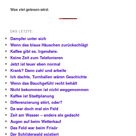
c
h
Was viel gelesen wird:
e
n
DAS LETZTE:
Dampfer unter sich
Wenn das blaue Häuschen zurückschlägt
Kaffee gibt es. Irgendwie.
Keine Zeit zum Telefonieren
Jetzt ist teuer eben normal
Krank? Dann zahl und arbeite
Ich dachte, Turnhallen wären Geschichte
Wenn das Bauchgefühl recht behält
Nicht bekommen ist nicht weggenommen
Kaffee ist Stadtplanung
Differenzierung stört, oder?
Da war doch mal ein Feld
Zeit am Wasser – anders als gedacht
Augen auf beim Wetterkauf
Das Feld war beim Frisör
Der Schilderwald existiert