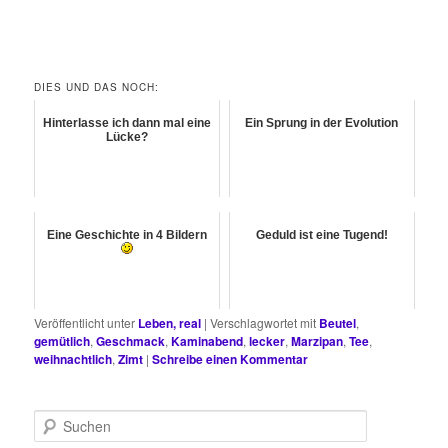
DIES UND DAS NOCH:
Hinterlasse ich dann mal eine
Ein Sprung in der Evolution
Lücke?
Eine Geschichte in 4 Bildern
Geduld ist eine Tugend!
Veröffentlicht unter
Leben, real
|
Verschlagwortet mit
Beutel
,
gemütlich
,
Geschmack
,
Kaminabend
,
lecker
,
Marzipan
,
Tee
,
weihnachtlich
,
Zimt
|
Schreibe einen Kommentar
S
u