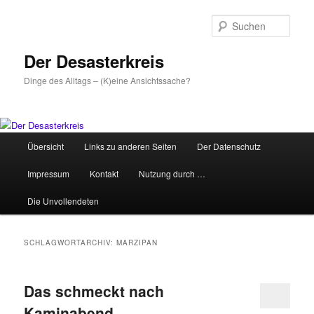
Zum
Zum
primären
sekundären
Such
Inhalt
Inhalt
springen
springen
Der Desasterkreis
Dinge des Alltags – (K)eine Ansichtssache?
Hauptmenü
Übersicht
Links zu anderen Seiten
Der Datenschutz
Impressum
Kontakt
Nutzung durch …
Die Unvollendeten
SCHLAGWORTARCHIV:
MARZIPAN
Das schmeckt nach
Kaminabend