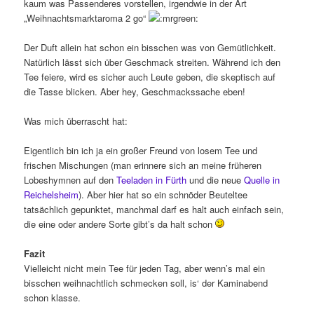
kaum was Passenderes vorstellen, irgendwie in der Art
„Weihnachtsmarktaroma 2 go“
Der Duft allein hat schon ein bisschen was von Gemütlichkeit.
Natürlich lässt sich über Geschmack streiten. Während ich den
Tee feiere, wird es sicher auch Leute geben, die skeptisch auf
die Tasse blicken. Aber hey, Geschmackssache eben!
Was mich überrascht hat:
Eigentlich bin ich ja ein großer Freund von losem Tee und
frischen Mischungen (man erinnere sich an meine früheren
Lobeshymnen auf den
Teeladen in Fürth
und die neue
Quelle in
Reichelsheim
). Aber hier hat so ein schnöder Beuteltee
tatsächlich gepunktet, manchmal darf es halt auch einfach sein,
die eine oder andere Sorte gibt’s da halt schon
Fazit
Vielleicht nicht mein Tee für jeden Tag, aber wenn’s mal ein
bisschen weihnachtlich schmecken soll, is‘ der Kaminabend
schon klasse.