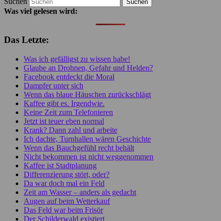
Suchen
Was viel gelesen wird:
Das Letzte:
Was ich gefälligst zu wissen habe!
Glaube an Drohnen, Gefahr und Helden?
Facebook entdeckt die Moral
Dampfer unter sich
Wenn das blaue Häuschen zurückschlägt
Kaffee gibt es. Irgendwie.
Keine Zeit zum Telefonieren
Jetzt ist teuer eben normal
Krank? Dann zahl und arbeite
Ich dachte, Turnhallen wären Geschichte
Wenn das Bauchgefühl recht behält
Nicht bekommen ist nicht weggenommen
Kaffee ist Stadtplanung
Differenzierung stört, oder?
Da war doch mal ein Feld
Zeit am Wasser – anders als gedacht
Augen auf beim Wetterkauf
Das Feld war beim Frisör
Der Schilderwald existiert