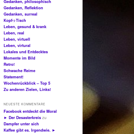
Gedanken, philosophisch
Gedanken, Reflektion
Gedanken, surreal
Kopf->Tisch
Leben, gesund & krank
Leben, real
Leben, virtuell
Leben, virtural
Lokales und Entdecktes
Momente im Bild
Retro!
Schwache Reime
Statement!
Wochenrückblick – Top 5
Zu anderen Zielen, Links!
NEUESTE KOMMENTARE
Facebook entdeckt die Moral
► Der Desasterkreis
zu
Dampfer unter sich
Kaffee gibt es. Irgendwie. ►