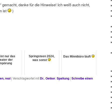
 gemacht, danke für die Hinweise! Ich weiß auch nicht,
n ist
)
ist nur das
Springsteen 2024,
Das Minnibüro läuft
eater der
was sonst
mpörung
en, real
|
Verschlagwortet mit
Dr.
,
Oetker
,
Spaltung
|
Schreibe einen