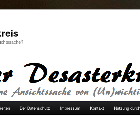
reis
sichtssache?
Seiten
Der Datenschutz
Impressum
Kontakt
Nutzung durc