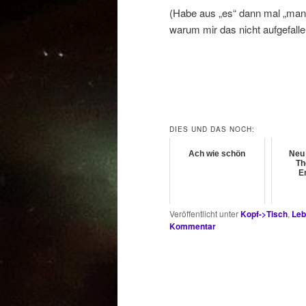
(Habe aus „es“ dann mal „man“
warum mir das nicht aufgefalle
DIES UND DAS NOCH:
Ach wie schön
Neu 
Th
E
Veröffentlicht unter
Kopf->Tisch
,
Leb
Kommentar