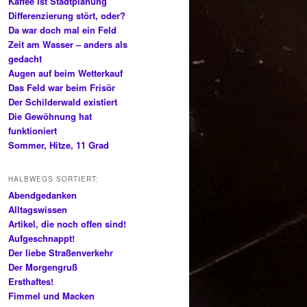
Kaffee ist Stadtplanung
Differenzierung stört, oder?
Da war doch mal ein Feld
Zeit am Wasser – anders als
gedacht
Augen auf beim Wetterkauf
Das Feld war beim Frisör
Der Schilderwald existiert
Die Gewöhnung hat
funktioniert
Sommer, Hitze, 11 Grad
HALBWEGS SORTIERT:
Abendgedanken
Alltagswissen
Artikel, die noch offen sind!
Aufgeschnappt!
Der liebe Straßenverkehr
Der Morgengruß
Ersthaftes!
Fimmel und Macken