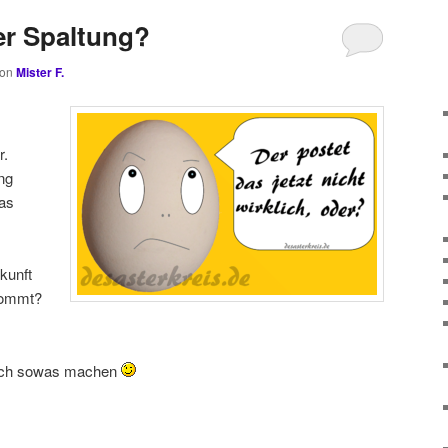
er Spaltung?
von
Mister F.
r.
ng
das
kunft
kommt?
ich sowas machen