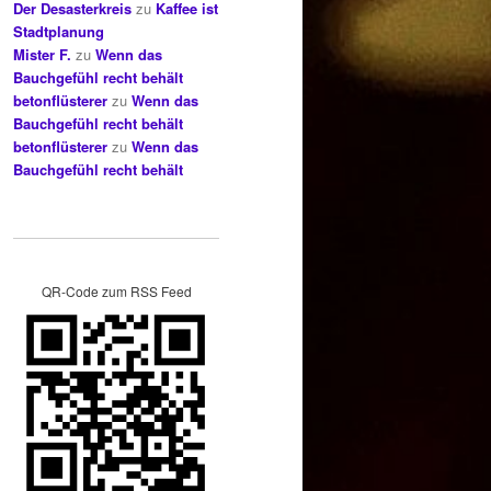
Der Desasterkreis
zu
Kaffee ist
Stadtplanung
Mister F.
zu
Wenn das
Bauchgefühl recht behält
betonflüsterer
zu
Wenn das
Bauchgefühl recht behält
betonflüsterer
zu
Wenn das
Bauchgefühl recht behält
QR-Code zum RSS Feed