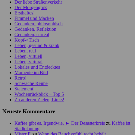
Der liebe Straßenverkehr
Der Morgengruß
Ersthaftes!
Fimmel und Macken
Gedanken, philosophisch
Gedanken, Reflektion
Gedanken, surreal
Kopf->Tisch
Leben, gesund & krank
Leben, real
Leben, virtuell
Leben, virtural
Lokales und Entdecktes
Momente im Bild
Retro!
Schwache Reime
Statement!
Wochenrückblick – Top 5
Zu anderen Zielen, Links!
Neueste Kommentare
Kaffee gibt es. Irgendwie. ► Der Desasterkreis
zu
Kaffee ist
Stadtplanung
Mister F.
zu
Wenn das Bauchgefühl recht behält