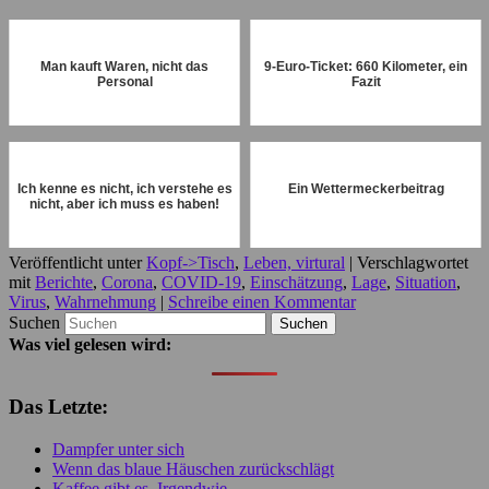
Man kauft Waren, nicht das
9-Euro-Ticket: 660 Kilometer, ein
Personal
Fazit
Ich kenne es nicht, ich verstehe es
Ein Wettermeckerbeitrag
nicht, aber ich muss es haben!
Veröffentlicht unter
Kopf->Tisch
,
Leben, virtural
|
Verschlagwortet
mit
Berichte
,
Corona
,
COVID-19
,
Einschätzung
,
Lage
,
Situation
,
Virus
,
Wahrnehmung
|
Schreibe einen Kommentar
Suchen
Was viel gelesen wird:
Das Letzte:
Dampfer unter sich
Wenn das blaue Häuschen zurückschlägt
Kaffee gibt es. Irgendwie.