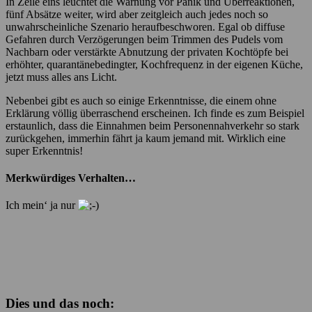
In Zeile eins leuchtet die Warnung vor Panik und Überreaktionen,
fünf Absätze weiter, wird aber zeitgleich auch jedes noch so
unwahrscheinliche Szenario heraufbeschworen. Egal ob diffuse
Gefahren durch Verzögerungen beim Trimmen des Pudels vom
Nachbarn oder verstärkte Abnutzung der privaten Kochtöpfe bei
erhöhter, quarantänebedingter, Kochfrequenz in der eigenen Küche,
jetzt muss alles ans Licht.
Nebenbei gibt es auch so einige Erkenntnisse, die einem ohne
Erklärung völlig überraschend erscheinen. Ich finde es zum Beispiel
erstaunlich, dass die Einnahmen beim Personennahverkehr so stark
zurückgehen, immerhin fährt ja kaum jemand mit. Wirklich eine
super Erkenntnis!
Merkwürdiges Verhalten…
Ich mein‘ ja nur
Dies und das noch: