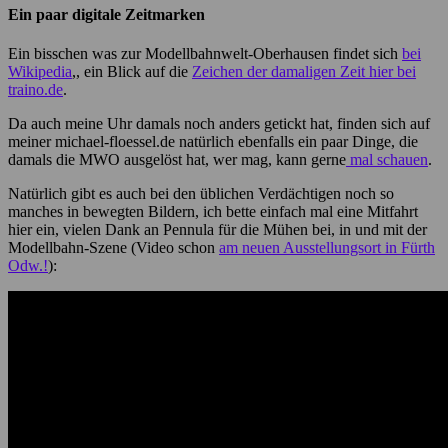
Ein paar digitale Zeitmarken
Ein bisschen was zur Modellbahnwelt-Oberhausen findet sich
bei
Wikipedia
,, ein Blick auf die
Zeichen der damaligen Zeit hier bei
traino.de
.
Da auch meine Uhr damals noch anders getickt hat, finden sich auf
meiner michael-floessel.de natürlich ebenfalls ein paar Dinge, die
damals die MWO ausgelöst hat, wer mag, kann gerne
mal schauen
.
Natürlich gibt es auch bei den üblichen Verdächtigen noch so
manches in bewegten Bildern, ich bette einfach mal eine Mitfahrt
hier ein, vielen Dank an Pennula für die Mühen bei, in und mit der
Modellbahn-Szene (Video schon
am neuen Ausstellungsort in Fürth
Odw.!
):