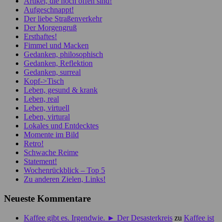
Artikel, die noch offen sind!
Aufgeschnappt!
Der liebe Straßenverkehr
Der Morgengruß
Ersthaftes!
Fimmel und Macken
Gedanken, philosophisch
Gedanken, Reflektion
Gedanken, surreal
Kopf->Tisch
Leben, gesund & krank
Leben, real
Leben, virtuell
Leben, virtural
Lokales und Entdecktes
Momente im Bild
Retro!
Schwache Reime
Statement!
Wochenrückblick – Top 5
Zu anderen Zielen, Links!
Neueste Kommentare
Kaffee gibt es. Irgendwie. ► Der Desasterkreis
zu
Kaffee ist