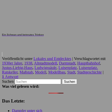
Ein Schwan und betreutes Trinken
Veröffentlicht unter
Lokales und Entdecktes
|
Verschlagwortet mit
1930er Jahre
,
1938
,
Altstadtmodell
,
Darmstadt
,
Hauptbahnhof
,
Justus-Liebig-Haus
,
Ludwigssäule
,
Luisenplatz
,
Luisenplatz.
Ratskeller
,
Maßstab
,
Modell
,
Modellbau
,
Stadt
,
Stadtgeschichte
|
1
Antwort
Suchen
Was viel gelesen wird:
Das Letzte:
Dampfer unter sich