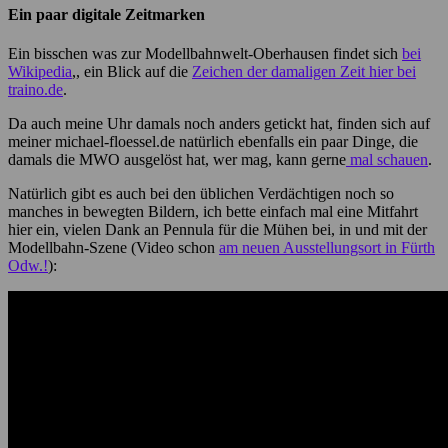
Ein paar digitale Zeitmarken
Ein bisschen was zur Modellbahnwelt-Oberhausen findet sich
bei
Wikipedia
,, ein Blick auf die
Zeichen der damaligen Zeit hier bei
traino.de
.
Da auch meine Uhr damals noch anders getickt hat, finden sich auf
meiner michael-floessel.de natürlich ebenfalls ein paar Dinge, die
damals die MWO ausgelöst hat, wer mag, kann gerne
mal schauen
.
Natürlich gibt es auch bei den üblichen Verdächtigen noch so
manches in bewegten Bildern, ich bette einfach mal eine Mitfahrt
hier ein, vielen Dank an Pennula für die Mühen bei, in und mit der
Modellbahn-Szene (Video schon
am neuen Ausstellungsort in Fürth
Odw.!
):