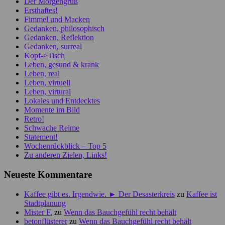
Der Morgengruß
Ersthaftes!
Fimmel und Macken
Gedanken, philosophisch
Gedanken, Reflektion
Gedanken, surreal
Kopf->Tisch
Leben, gesund & krank
Leben, real
Leben, virtuell
Leben, virtural
Lokales und Entdecktes
Momente im Bild
Retro!
Schwache Reime
Statement!
Wochenrückblick – Top 5
Zu anderen Zielen, Links!
Neueste Kommentare
Kaffee gibt es. Irgendwie. ► Der Desasterkreis
zu
Kaffee ist
Stadtplanung
Mister F.
zu
Wenn das Bauchgefühl recht behält
betonflüsterer
zu
Wenn das Bauchgefühl recht behält