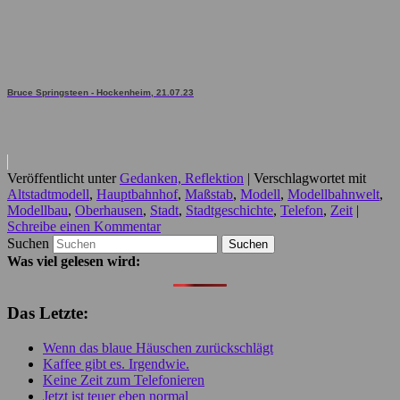
Bruce Springsteen - Hockenheim, 21.07.23
Veröffentlicht unter
Gedanken, Reflektion
|
Verschlagwortet mit
Altstadtmodell
,
Hauptbahnhof
,
Maßstab
,
Modell
,
Modellbahnwelt
,
Modellbau
,
Oberhausen
,
Stadt
,
Stadtgeschichte
,
Telefon
,
Zeit
|
Schreibe einen Kommentar
Suchen
Was viel gelesen wird:
Das Letzte:
Wenn das blaue Häuschen zurückschlägt
Kaffee gibt es. Irgendwie.
Keine Zeit zum Telefonieren
Jetzt ist teuer eben normal