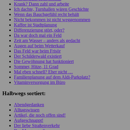
Krank? Dann zahl und arbeite
Ich dachte, Turnhallen wären Geschichte
Wenn das Bauchgefühl recht behält
Nicht bekommen ist nicht weggenommen
Kaffee ist Stadtplanung
Differenzierung stört, oder?
Da war doch mal ein Feld
Zeit am Wasser – anders als gedacht
Augen auf beim Wetterkauf
Das Feld war beim Frisör
Der Schilderwald existiert
Die Gewöhnung hat funktioniert
Sommer, Hitze, 11 Grad
Mal eben schnell? Eher nicht …
Familienplanung auf dem Aldi-Parkplatz?
Vitaminversorgung im Büro
Halbwegs sortiert:
Abendgedanken
Alltagswissen
Artikel, die noch offen sind!
Aufgeschnappt!
Der liebe Straßenverkehr