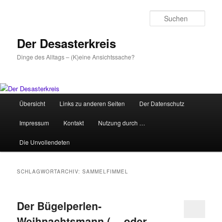
Zum
Zum
primären
sekundären
Such
Inhalt
Inhalt
springen
springen
Der Desasterkreis
Dinge des Alltags – (K)eine Ansichtssache?
Hauptmenü
Übersicht
Links zu anderen Seiten
Der Datenschutz
Impressum
Kontakt
Nutzung durch …
Die Unvollendeten
SCHLAGWORTARCHIV:
SAMMELFIMMEL
Der Bügelperlen-
Weihnachtsmann (… oder