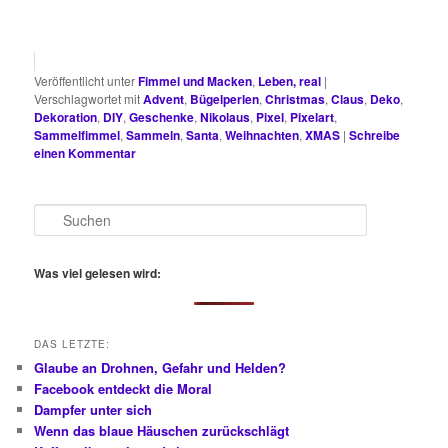
Veröffentlicht unter
Fimmel und Macken
,
Leben, real
|
Verschlagwortet mit
Advent
,
Bügelperlen
,
Christmas
,
Claus
,
Deko
,
Dekoration
,
DIY
,
Geschenke
,
Nikolaus
,
Pixel
,
Pixelart
,
Sammelfimmel
,
Sammeln
,
Santa
,
Weihnachten
,
XMAS
|
Schreibe
einen Kommentar
S
u
c
h
Was viel gelesen wird:
e
n
DAS LETZTE:
Glaube an Drohnen, Gefahr und Helden?
Facebook entdeckt die Moral
Dampfer unter sich
Wenn das blaue Häuschen zurückschlägt