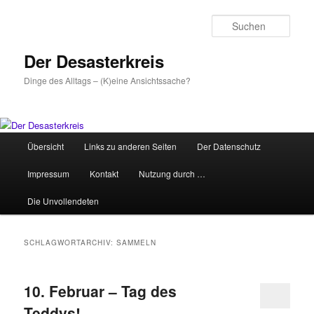
Zum
Zum
primären
sekundären
Such
Inhalt
Inhalt
springen
springen
Der Desasterkreis
Dinge des Alltags – (K)eine Ansichtssache?
Hauptmenü
Übersicht
Links zu anderen Seiten
Der Datenschutz
Impressum
Kontakt
Nutzung durch …
Die Unvollendeten
SCHLAGWORTARCHIV:
SAMMELN
10. Februar – Tag des
Teddys!