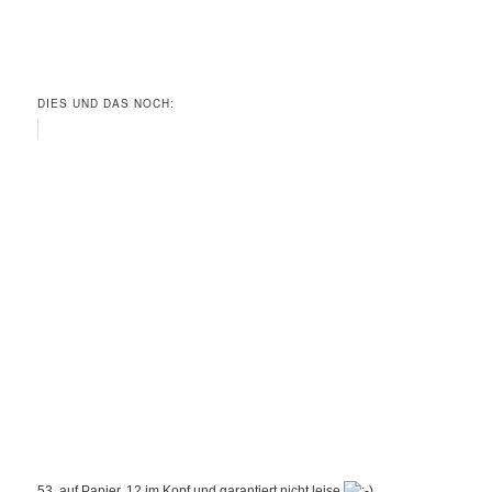
DIES UND DAS NOCH:
53. auf Papier, 12 im Kopf und garantiert nicht leise