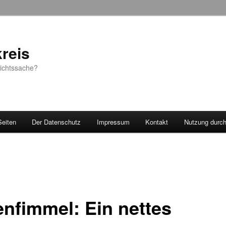
reis
sichtssache?
Seiten
Der Datenschutz
Impressum
Kontakt
Nutzung durc
enfimmel: Ein nettes