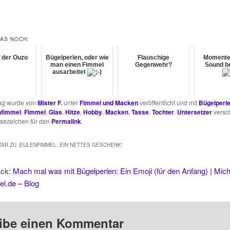
DAS NOCH:
 der Ouzo
Bügelperlen, oder wie
Flauschige
Momente 
man einen Fimmel
Gegenwehr?
Sound b
ausarbeitet
rag wurde von
Mister F.
unter
Fimmel und Macken
veröffentlicht und mit
Bügelperl
nfimmel
,
Fimmel
,
Glas
,
Hitze
,
Hobby
,
Macken
,
Tasse
,
Tochter
,
Untersetzer
versch
esezeichen für den
Permalink
.
AR ZU „
EULENFIMMEL: EIN NETTES GESCHENK
“
ack:
Mach mal was mit Bügelperlen: Ein Emoji (für den Anfang) | Mich
el.de – Blog
ibe einen Kommentar