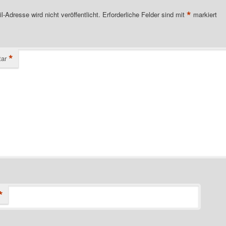
*
l-Adresse wird nicht veröffentlicht.
Erforderliche Felder sind mit
markiert
*
ar
*