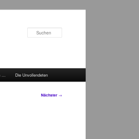
Suchen
h …
Die Unvollendeten
Nächster
→