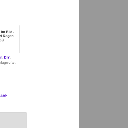
im Bild -
ei Regen
en
,
DIY
,
lagwortet.
ael-