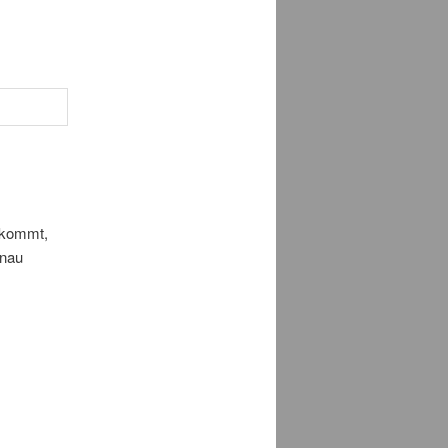
rkommt,
enau