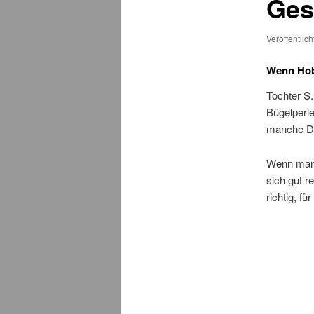
Ges
Veröffentlic
Wenn Hob
Tochter S.
Bügelperle
manche Di
Wenn man 
sich gut r
richtig, fü