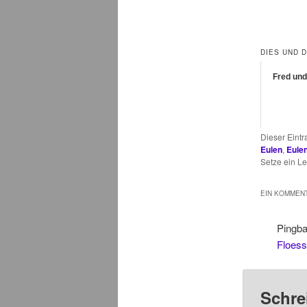
DIES UND 
Fred und
Dieser Eint
Eulen
,
Eule
Setze ein L
EIN KOMMENT
Pingb
Floess
Schre