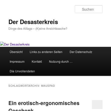
Zum
Zum
primären
sekundären
Such
Inhalt
Inhalt
springen
springen
Der Desasterkreis
Dinge des Alltags – (K)eine Ansichtssache?
Hauptmenü
Übersicht
Links zu anderen Seiten
Der Datenschutz
Impressum
Kontakt
Nutzung durch …
Die Unvollendeten
SCHLAGWORTARCHIV:
MAUSPAD
Ein erotisch-ergonomisches
Geschenk