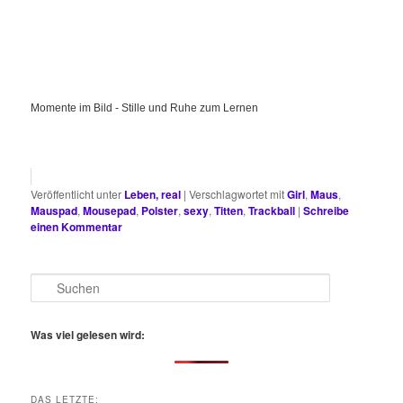
Momente im Bild - Stille und Ruhe zum Lernen
Veröffentlicht unter
Leben, real
|
Verschlagwortet mit
Girl
,
Maus
,
Mauspad
,
Mousepad
,
Polster
,
sexy
,
Titten
,
Trackball
|
Schreibe
einen Kommentar
S
u
c
h
Was viel gelesen wird:
e
n
DAS LETZTE: