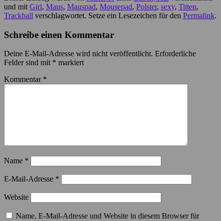
und mit
Girl
,
Maus
,
Mauspad
,
Mousepad
,
Polster
,
sexy
,
Titten
,
Trackball
verschlagwortet. Setze ein Lesezeichen für den
Permalink
.
Schreibe einen Kommentar
Deine E-Mail-Adresse wird nicht veröffentlicht.
Erforderliche
Felder sind mit
*
markiert
Kommentar
*
Name
*
E-Mail-Adresse
*
Website
Name, E-Mail-Adresse und Website in diesem Browser für