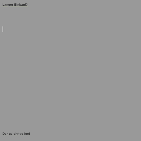
Langer Einkauf?
Der gelehrige Igel