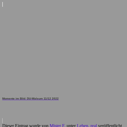
Momente im Bild: DU-Walsum 11/12 2022
Dieser Eintrag wurde von
Mister F.
unter
Leben, real
veröffentlicht