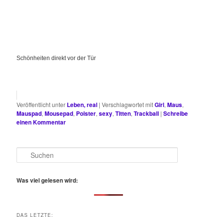
Schönheiten direkt vor der Tür
Veröffentlicht unter
Leben, real
|
Verschlagwortet mit
Girl
,
Maus
,
Mauspad
,
Mousepad
,
Polster
,
sexy
,
Titten
,
Trackball
|
Schreibe
einen Kommentar
S
u
c
h
Was viel gelesen wird:
e
n
DAS LETZTE: