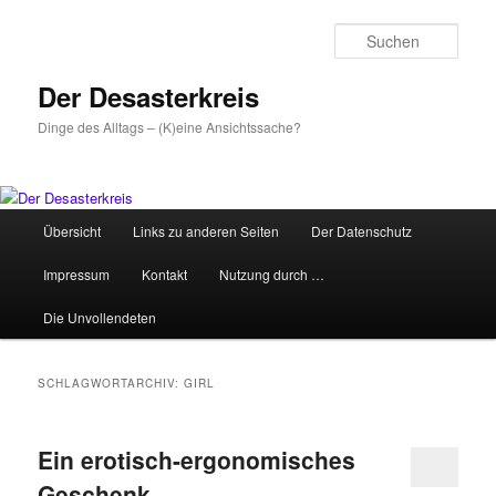
Zum
Zum
primären
sekundären
Such
Inhalt
Inhalt
springen
springen
Der Desasterkreis
Dinge des Alltags – (K)eine Ansichtssache?
Hauptmenü
Übersicht
Links zu anderen Seiten
Der Datenschutz
Impressum
Kontakt
Nutzung durch …
Die Unvollendeten
SCHLAGWORTARCHIV:
GIRL
Ein erotisch-ergonomisches
Geschenk