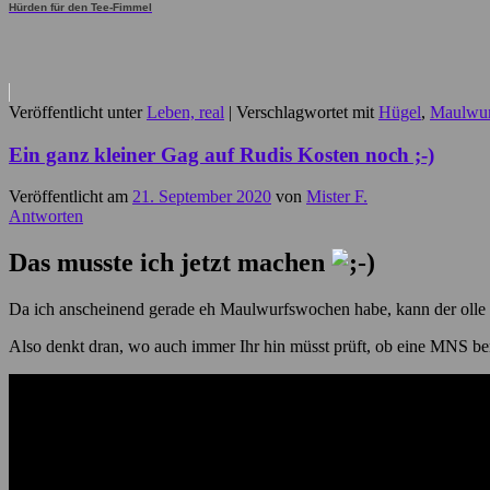
Hürden für den Tee-Fimmel
Veröffentlicht unter
Leben, real
|
Verschlagwortet mit
Hügel
,
Maulwu
Ein ganz kleiner Gag auf Rudis Kosten noch ;-)
Veröffentlicht am
21. September 2020
von
Mister F.
Antworten
Das musste ich jetzt machen
Da ich anscheinend gerade eh Maulwurfswochen habe, kann der olle Ru
Also denkt dran, wo auch immer Ihr hin müsst prüft, ob eine MNS ben