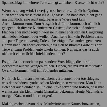
Spatenschlag in mehrere Teile zerlegt zu haben. Klasse, nicht wahr?
Wenn es zu arg wird, ist verjagen sicher eine zusätzliche Option,
auch wenn ich diese nicht ins Auge fasse. Ich habe hier, nicht ganz
unabsichtlich, eine recht naturbelassene Wiese und kein
Architekturmuseum. Zum Ausgleich dafür bekomme ich nämlich
gelegentlich diverse Kleintiere zu Gesicht, die sich auf anderen
Flächen eher nicht zeigen, weil sie in einer eher sterilen Umgebung
nicht leben können oder wollen. Auch sehe ich kein Problem darin,
alle paar Tage ein wenig Erde zu beseitigen. Bei anders genutzten
Gärten kann ich aber verstehen, dass sich bestimmte Gäste aus der
Tierwelt zum Problem entwickeln können. Nur muss das ja auch
nicht mit einem Schlachtfeld enden, oder?
Es gibt da aber noch ein paar andere Vorschläge, die mir die
Zornesröte auf die Wangen treiben. Denen, die mir mit dem totalen
Overkill kommen, will ich Folgendes mitteilen:
Natürlich kann man alles ersticken, verbrennen oder totschlagen,
was den schönen synthetischen Modegarten verunziert. Man kann
sich aber auch einfach still in eine Ecke setzen und hoffen, dass man
wenigstens ein klein wenig Charakter bekommt. Heute Maulwürfe,
morgen Katzen und übermorgen?
Mal abgesehen davon, dass Maulwürfe unter Naturschutz stehen,