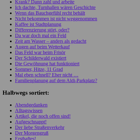
Krank? Dann zahl und arbeite
Ich dachte, Turnhallen wären Geschichte
Wenn das Bauchgefühl recht behält
Nicht bekommen ist nicht weggenommen
Kaffee ist Stadtplanung
Differenzierung stört, oder?
Da war doch mal ein Feld
Zeit am Wasser – anders als gedacht
Augen auf beim Wetterkauf
Das Feld war beim Frisör
Der Schilderwald existiert
Die Gewöhnung hat funktioniert
Sommer, Hitze, 11 Grad
Mal eben schnell? Eher nicht …
Familienplanung auf dem Aldi-Parkplatz?
Halbwegs sortiert:
Abendgedanken
Alltagswissen
Artikel, die noch offen sind!
Aufgeschnappt!
Der liebe Straßenverkehr
Der Morgengruß
Ersthaftes!