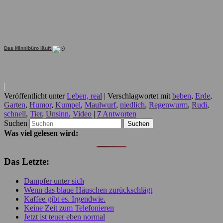
Das Minnibüro läuft
Veröffentlicht unter
Leben, real
|
Verschlagwortet mit
beben
,
Erde
,
Garten
,
Humor
,
Kumpel
,
Maulwurf
,
niedlich
,
Regenwurm
,
Rudi
,
schnell
,
Tier
,
Unsinn
,
Video
|
7
Antworten
Suchen
Was viel gelesen wird:
Das Letzte:
Dampfer unter sich
Wenn das blaue Häuschen zurückschlägt
Kaffee gibt es. Irgendwie.
Keine Zeit zum Telefonieren
Jetzt ist teuer eben normal