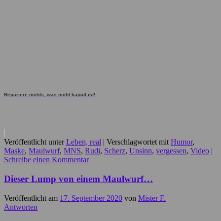
Repariere nichts, was nicht kaputt ist!
Veröffentlicht unter
Leben, real
|
Verschlagwortet mit
Humor
,
Maske
,
Maulwurf
,
MNS
,
Rudi
,
Scherz
,
Unsinn
,
vergessen
,
Video
|
Schreibe einen Kommentar
Dieser Lump von einem Maulwurf…
Veröffentlicht am
17. September 2020
von
Mister F.
Antworten