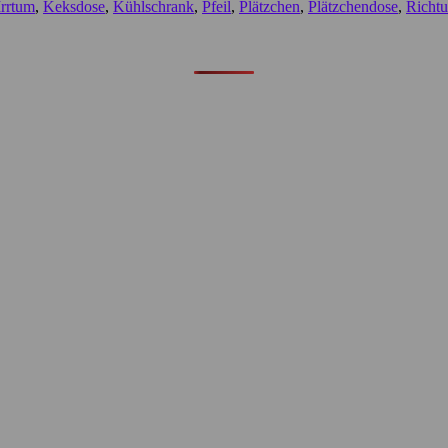
Irrtum
,
Keksdose
,
Kühlschrank
,
Pfeil
,
Plätzchen
,
Plätzchendose
,
Richt