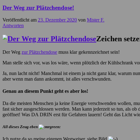
Der Weg zur Plätzchendose!
Veröffentlicht am
23. Dezember 2020
von
Mister F.
Antworten
Zeichen setze
Der Weg
zur Plätzchendose
muss klar gekennzeichnet sein!
Man stelle sich vor, was los wäre, wenn plötzlich der Kühlschrank vo
Ja, nun lacht nicht! Manchmal ist einem ja nicht ganz klar, warum nun 
aber wenn man dann ankommt, ist alles verschwunden.
Genau an diesem Punkt geht es aber los!
Da die meisten Menschen ja keine Energie verschwenden wollen, muss 
fast sicher ausgeschlossen werden. Man kann jederzeit so tun, als ob
geöffnet! Was DA DRIN erst für Gefahren lauern! Geht das Licht wi
All dieses Zeug eben
Ich nutze da so meine eigenen Wegweiser, siehe Bild