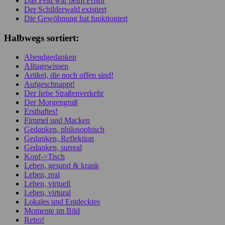
Das Feld war beim Frisör
Der Schilderwald existiert
Die Gewöhnung hat funktioniert
Halbwegs sortiert:
Abendgedanken
Alltagswissen
Artikel, die noch offen sind!
Aufgeschnappt!
Der liebe Straßenverkehr
Der Morgengruß
Ersthaftes!
Fimmel und Macken
Gedanken, philosophisch
Gedanken, Reflektion
Gedanken, surreal
Kopf->Tisch
Leben, gesund & krank
Leben, real
Leben, virtuell
Leben, virtural
Lokales und Entdecktes
Momente im Bild
Retro!