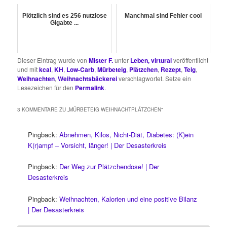
Plötzlich sind es 256 nutzlose
Manchmal sind Fehler cool
Gigabte ...
Dieser Eintrag wurde von
Mister F.
unter
Leben, virtural
veröffentlicht
und mit
kcal
,
KH
,
Low-Carb
,
Mürbeteig
,
Plätzchen
,
Rezept
,
Teig
,
Weihnachten
,
Weihnachtsbäckerei
verschlagwortet. Setze ein
Lesezeichen für den
Permalink
.
3 KOMMENTARE ZU „
MÜRBETEIG WEIHNACHTPLÄTZCHEN
“
Pingback:
Abnehmen, Kilos, Nicht-Diät, Diabetes: (K)ein
K(r)ampf – Vorsicht, länger! | Der Desasterkreis
Pingback:
Der Weg zur Plätzchendose! | Der
Desasterkreis
Pingback:
Weihnachten, Kalorien und eine positive Bilanz
| Der Desasterkreis