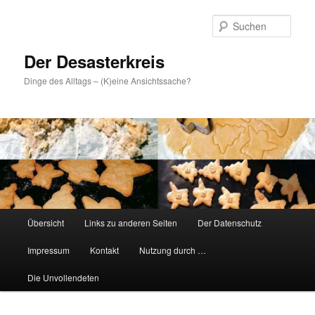
Zum
primären
Such
Inhalt
springen
Der Desasterkreis
Dinge des Alltags – (K)eine Ansichtssache?
Hauptmenü
Übersicht
Links zu anderen Seiten
Der Datenschutz
Impressum
Kontakt
Nutzung durch …
Die Unvollendeten