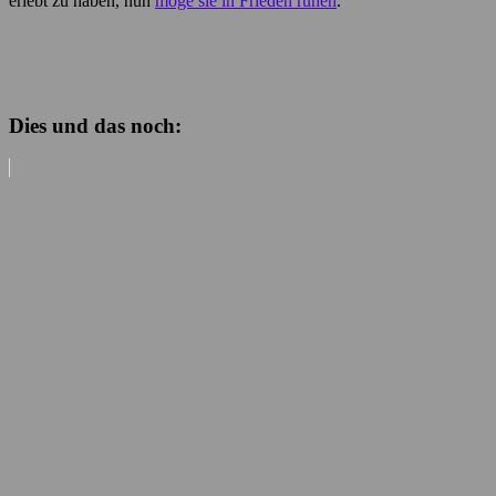
erlebt zu haben, nun
möge sie in Frieden ruhen
.
Dies und das noch: