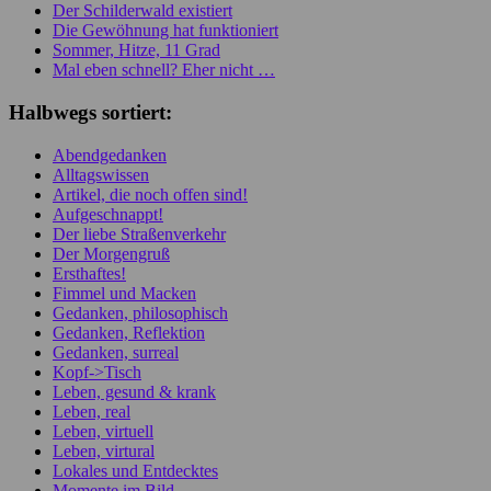
Der Schilderwald existiert
Die Gewöhnung hat funktioniert
Sommer, Hitze, 11 Grad
Mal eben schnell? Eher nicht …
Halbwegs sortiert:
Abendgedanken
Alltagswissen
Artikel, die noch offen sind!
Aufgeschnappt!
Der liebe Straßenverkehr
Der Morgengruß
Ersthaftes!
Fimmel und Macken
Gedanken, philosophisch
Gedanken, Reflektion
Gedanken, surreal
Kopf->Tisch
Leben, gesund & krank
Leben, real
Leben, virtuell
Leben, virtural
Lokales und Entdecktes
Momente im Bild