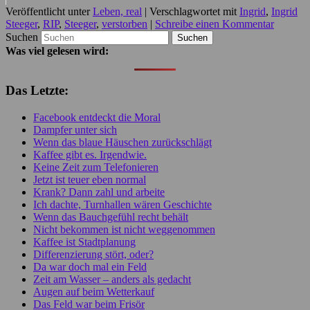
Veröffentlicht unter
Leben, real
|
Verschlagwortet mit
Ingrid
,
Ingrid
Steeger
,
RIP
,
Steeger
,
verstorben
|
Schreibe einen Kommentar
Suchen
Was viel gelesen wird:
Das Letzte:
Facebook entdeckt die Moral
Dampfer unter sich
Wenn das blaue Häuschen zurückschlägt
Kaffee gibt es. Irgendwie.
Keine Zeit zum Telefonieren
Jetzt ist teuer eben normal
Krank? Dann zahl und arbeite
Ich dachte, Turnhallen wären Geschichte
Wenn das Bauchgefühl recht behält
Nicht bekommen ist nicht weggenommen
Kaffee ist Stadtplanung
Differenzierung stört, oder?
Da war doch mal ein Feld
Zeit am Wasser – anders als gedacht
Augen auf beim Wetterkauf
Das Feld war beim Frisör