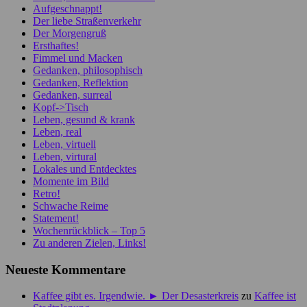
Aufgeschnappt!
Der liebe Straßenverkehr
Der Morgengruß
Ersthaftes!
Fimmel und Macken
Gedanken, philosophisch
Gedanken, Reflektion
Gedanken, surreal
Kopf->Tisch
Leben, gesund & krank
Leben, real
Leben, virtuell
Leben, virtural
Lokales und Entdecktes
Momente im Bild
Retro!
Schwache Reime
Statement!
Wochenrückblick – Top 5
Zu anderen Zielen, Links!
Neueste Kommentare
Kaffee gibt es. Irgendwie. ► Der Desasterkreis
zu
Kaffee ist