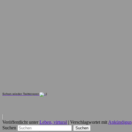
Schon wieder Twitterpost
Veröffentlicht unter
Leben, virtural
|
Verschlagwortet mit
Ankündigun
Suchen