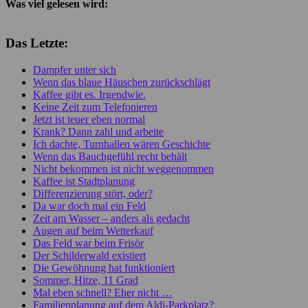
Was viel gelesen wird:
Das Letzte:
Dampfer unter sich
Wenn das blaue Häuschen zurückschlägt
Kaffee gibt es. Irgendwie.
Keine Zeit zum Telefonieren
Jetzt ist teuer eben normal
Krank? Dann zahl und arbeite
Ich dachte, Turnhallen wären Geschichte
Wenn das Bauchgefühl recht behält
Nicht bekommen ist nicht weggenommen
Kaffee ist Stadtplanung
Differenzierung stört, oder?
Da war doch mal ein Feld
Zeit am Wasser – anders als gedacht
Augen auf beim Wetterkauf
Das Feld war beim Frisör
Der Schilderwald existiert
Die Gewöhnung hat funktioniert
Sommer, Hitze, 11 Grad
Mal eben schnell? Eher nicht …
Familienplanung auf dem Aldi-Parkplatz?