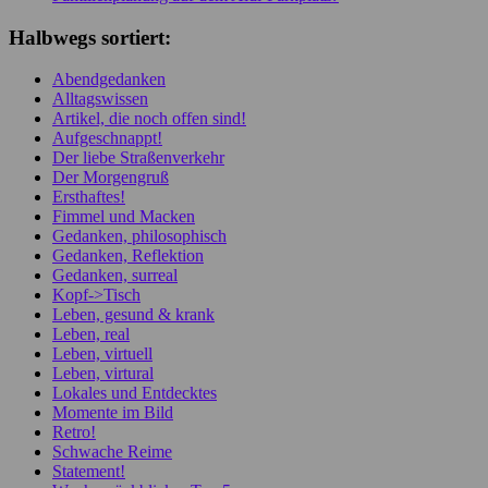
Halbwegs sortiert:
Abendgedanken
Alltagswissen
Artikel, die noch offen sind!
Aufgeschnappt!
Der liebe Straßenverkehr
Der Morgengruß
Ersthaftes!
Fimmel und Macken
Gedanken, philosophisch
Gedanken, Reflektion
Gedanken, surreal
Kopf->Tisch
Leben, gesund & krank
Leben, real
Leben, virtuell
Leben, virtural
Lokales und Entdecktes
Momente im Bild
Retro!
Schwache Reime
Statement!