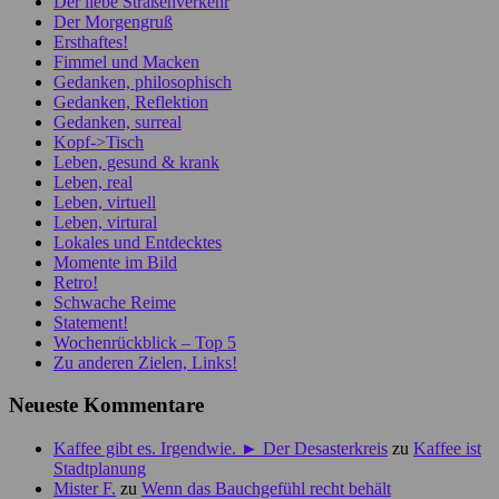
Der liebe Straßenverkehr
Der Morgengruß
Ersthaftes!
Fimmel und Macken
Gedanken, philosophisch
Gedanken, Reflektion
Gedanken, surreal
Kopf->Tisch
Leben, gesund & krank
Leben, real
Leben, virtuell
Leben, virtural
Lokales und Entdecktes
Momente im Bild
Retro!
Schwache Reime
Statement!
Wochenrückblick – Top 5
Zu anderen Zielen, Links!
Neueste Kommentare
Kaffee gibt es. Irgendwie. ► Der Desasterkreis
zu
Kaffee ist
Stadtplanung
Mister F.
zu
Wenn das Bauchgefühl recht behält