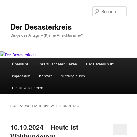
Zum
Zum
primären
sekundären
Such
Inhalt
Inhalt
springen
springen
Der Desasterkreis
Dinge des Alltags – (K)eine Ansichtssache?
Hauptmenü
Übersicht
Links zu anderen Seiten
Der Datenschutz
Impressum
Kontakt
Nutzung durch …
Die Unvollendeten
SCHLAGWORTARCHIV:
WELTHUNDETAG
10.10.2024 – Heute ist
Welthundetag!