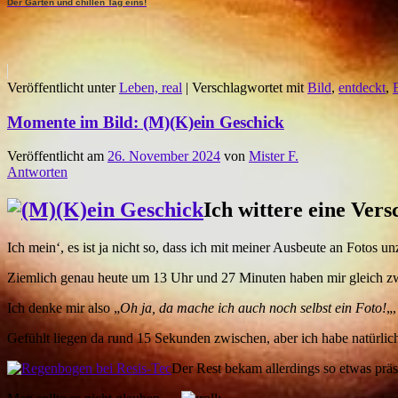
Der Garten und chillen Tag eins!
Veröffentlicht unter
Leben, real
|
Verschlagwortet mit
Bild
,
entdeckt
,
Momente im Bild: (M)(K)ein Geschick
Veröffentlicht am
26. November 2024
von
Mister F.
Antworten
Ich wittere eine Ver
Ich mein‘, es ist ja nicht so, dass ich mit meiner Ausbeute an Fotos u
Ziemlich genau heute um 13 Uhr und 27 Minuten haben mir gleich zwe
Ich denke mir also „
Oh ja, da mache ich auch noch selbst ein Foto!
„,
Gefühlt liegen da rund 15 Sekunden zwischen, aber ich habe natürlich
Der Rest bekam allerdings so etwas präsen