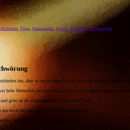
Erkenntnis
,
Popo
,
Salamander
,
Schild
,
Tierpopo
|
2
Antworten
schwörung
nzufrieden bin, aber so ein richtiger Lucky-Shot, der gelingt scheinbar 
i liebe Menschen aus dem Büro ein Bild von einem Regenbogen geschic
 und gehe an die entsprechende Stelle in der Firma.
 nur noch das erwischt, was oben abgebildet ist.
tiert, wie es sich in Bild 2 darstellt!