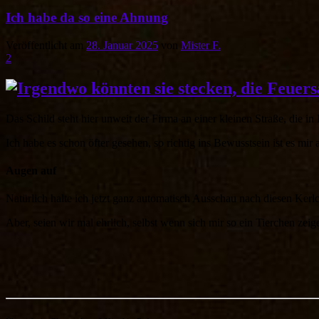
Ich habe da so eine Ahnung
Veröffentlicht am
28. Januar 2025
von
Mister F.
2
Das Schild steht hier unweit der Firma an einer kleinen Straße, die in 
Ich habe es schon öfter gesehen, so richtig ins Bewusstsein ist es mir 
Augen auf
Natürlich halte ich jetzt ganz automatisch Ausschau nach diesen Ke
Aber, seien wir mal ehrlich, selbst wenn sich mir so ein Tierchen zei