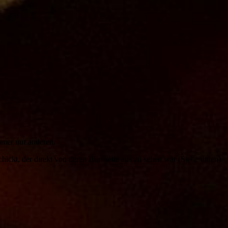
immer nur anderen.
kt, der direkt von deren Büroseite aus zu sehen war (Siehe unten).