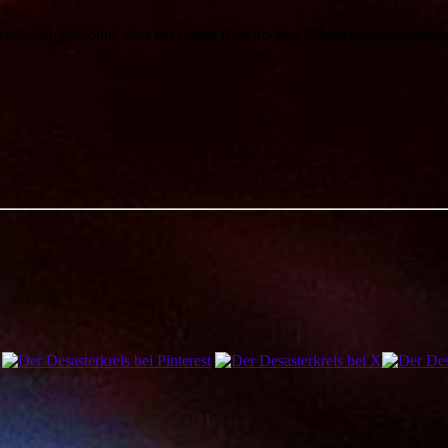
inzwischen gewohnt, aber bei einem Regenbogen hätte ich das irgendwie