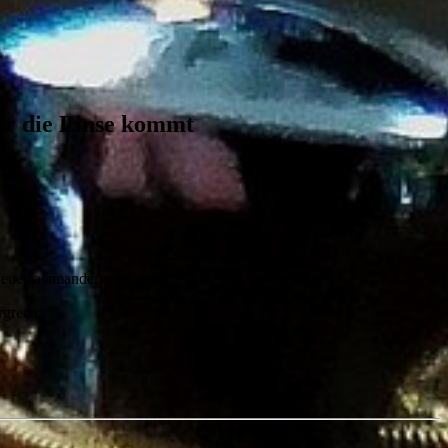
or die Linse kommt
euersalamander sein, gell?