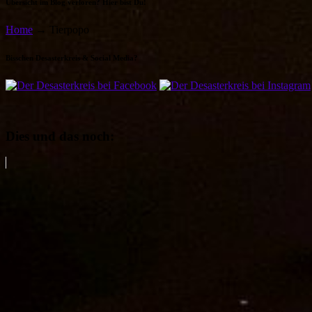
Übersicht im Blog verloren? Hier bist Du!
Home
→
Tierpopo
Bisschen Desasterkreis & Social Media?
Dies und das noch: