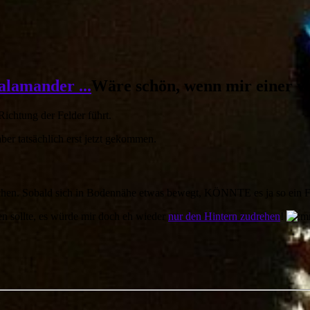
Wäre schön, wenn mir einer v
Richtung der Felder führt.
aber tatsächlich erst jetzt gekommen.
rlchen. Sobald sich in Bodennähe etwas bewegt, KÖNNTE es ja so ein F
gen sollte, es würde mir doch eh wieder
nur den Hintern zudrehen
!