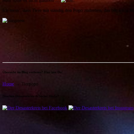
Man sollte es nicht glauben …
Ich mein‘, dass Tiere mir ständig den Popo zudrehen, das bin ich ja 
Übersicht im Blog verloren? Hier bist Du!
Home
→
Tierpopo
Bisschen Desasterkreis & Social Media?