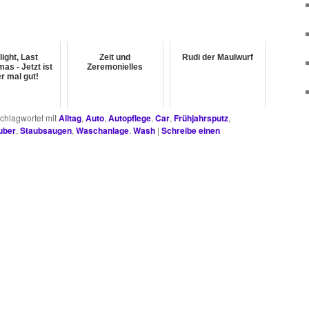
light, Last
Zeit und
Rudi der Maulwurf
as - Jetzt ist
Zeremonielles
r mal gut!
chlagwortet mit
Alltag
,
Auto
,
Autopflege
,
Car
,
Frühjahrsputz
,
uber
,
Staubsaugen
,
Waschanlage
,
Wash
|
Schreibe einen