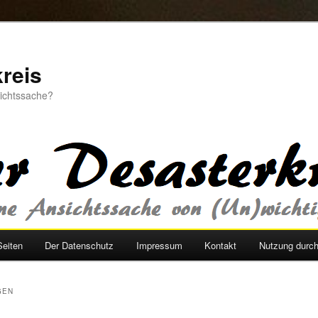
reis
sichtssache?
Seiten
Der Datenschutz
Impressum
Kontakt
Nutzung durc
GEN