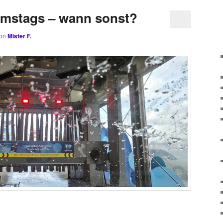
amstags – wann sonst?
on
Mister F.