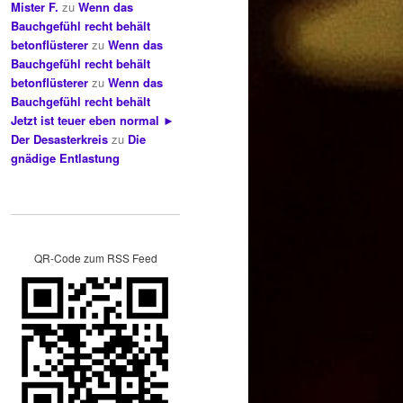
Mister F.
zu
Wenn das
Bauchgefühl recht behält
betonflüsterer
zu
Wenn das
Bauchgefühl recht behält
betonflüsterer
zu
Wenn das
Bauchgefühl recht behält
Jetzt ist teuer eben normal ►
Der Desasterkreis
zu
Die
gnädige Entlastung
QR-Code zum RSS Feed