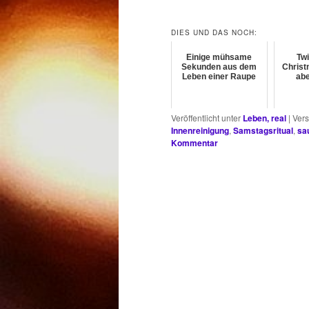
DIES UND DAS NOCH:
Einige mühsame
Twi
Sekunden aus dem
Christm
Leben einer Raupe
abe
Veröffentlicht unter
Leben, real
|
Vers
Innenreinigung
,
Samstagsritual
,
sa
Kommentar