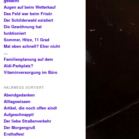
gedacht
Augen auf beim Wetterkauf
Das Feld war beim Frisör
Der Schilderwald existiert
Die Gewöhnung hat
funktioniert
Sommer, Hitze, 11 Grad
Mal eben schnell? Eher nicht
…
Familienplanung auf dem
Aldi-Parkplatz?
Vitaminversorgung im Büro
HALBWEGS SORTIERT:
Abendgedanken
Alltagswissen
Artikel, die noch offen sind!
Aufgeschnappt!
Der liebe Straßenverkehr
Der Morgengruß
Ersthaftes!