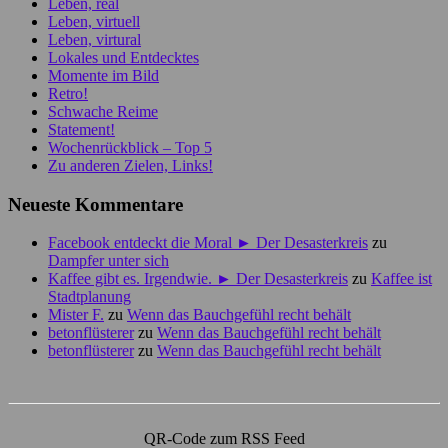
Leben, real
Leben, virtuell
Leben, virtural
Lokales und Entdecktes
Momente im Bild
Retro!
Schwache Reime
Statement!
Wochenrückblick – Top 5
Zu anderen Zielen, Links!
Neueste Kommentare
Facebook entdeckt die Moral ► Der Desasterkreis
zu
Dampfer unter sich
Kaffee gibt es. Irgendwie. ► Der Desasterkreis
zu
Kaffee ist
Stadtplanung
Mister F.
zu
Wenn das Bauchgefühl recht behält
betonflüsterer
zu
Wenn das Bauchgefühl recht behält
betonflüsterer
zu
Wenn das Bauchgefühl recht behält
QR-Code zum RSS Feed