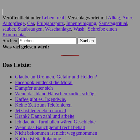
Veröffentlicht unter
Leben, real
|
Verschlagwortet mit
Alltag
,
Auto
,
Autopflege
,
Car
,
Frühjahrsputz
,
Innenreinigung
,
Samstagsritual
,
sauber
,
Staubsaugen
,
Waschanlage
,
Wash
|
Schreibe einen
Kommentar
Suchen
Was viel gelesen wird:
Das Letzte:
Glaube an Drohnen, Gefahr und Helden?
Facebook entdeckt die Moral
Dampfer unter sich
Wenn das blaue Häuschen zurückschlägt
Kaffee gibt es. Irgendwie.
Keine Zeit zum Telefonieren
Jetzt ist teuer eben normal
Krank? Dann zahl und arbeite
Ich dachte, Turnhallen wären Geschichte
Wenn das Bauchgefühl recht behält
Nicht bekommen ist nicht weggenommen
Kaffee ist Stadtplanung