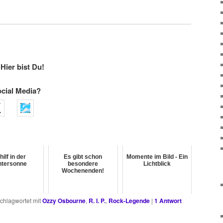
Hier bist Du!
ocial Media?
hilf in der
Es gibt schon
Momente im Bild - Ein
ntersonne
besondere
Lichtblick
Wochenenden!
chlagwortet mit
Ozzy Osbourne
,
R. I. P.
,
Rock-Legende
|
1
Antwort