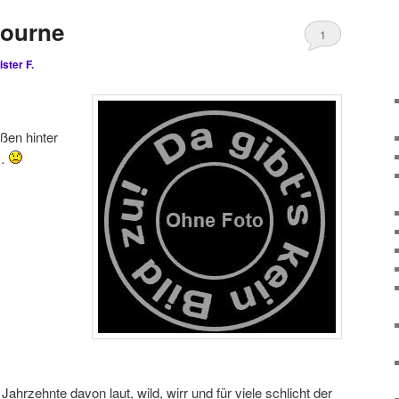
bourne
1
ister F.
ßen hinter
 …
ahrzehnte davon laut, wild, wirr und für viele schlicht der