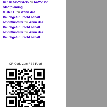
Der Desasterkreis
zu
Kaffee ist
Stadtplanung
Mister F.
zu
Wenn das
Bauchgefühl recht behält
betonflüsterer
zu
Wenn das
Bauchgefühl recht behält
betonflüsterer
zu
Wenn das
Bauchgefühl recht behält
QR-Code zum RSS Feed