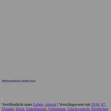
Weihnachtliche Twitter-Post
Veröffentlicht unter
Leben, virtural
|
Verschlagwortet mit
1934
,
87
,
Donald
,
Duck
,
Entenhausen
,
Geburtstag
,
Glückwunsch
,
Herzlichen