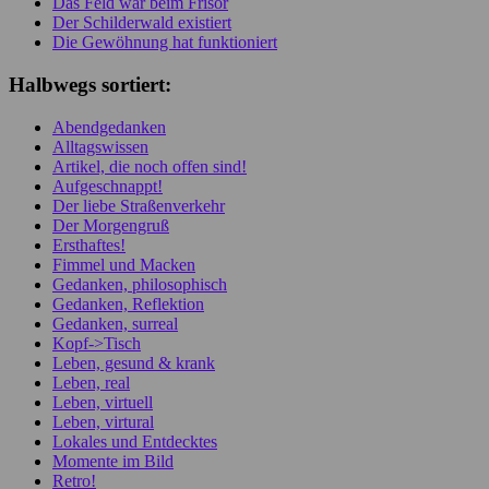
Das Feld war beim Frisör
Der Schilderwald existiert
Die Gewöhnung hat funktioniert
Halbwegs sortiert:
Abendgedanken
Alltagswissen
Artikel, die noch offen sind!
Aufgeschnappt!
Der liebe Straßenverkehr
Der Morgengruß
Ersthaftes!
Fimmel und Macken
Gedanken, philosophisch
Gedanken, Reflektion
Gedanken, surreal
Kopf->Tisch
Leben, gesund & krank
Leben, real
Leben, virtuell
Leben, virtural
Lokales und Entdecktes
Momente im Bild
Retro!