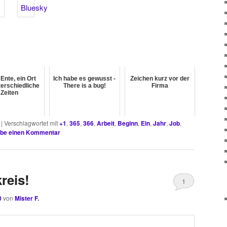
Ente, ein Ort
Ich habe es gewusst -
Zeichen kurz vor der
terschiedliche
There is a bug!
Firma
Zeiten
|
Verschlagwortet mit
+1
,
365
,
366
,
Arbeit
,
Beginn
,
Ein
,
Jahr
,
Job
,
ibe einen Kommentar
reis!
1
0
von
Mister F.