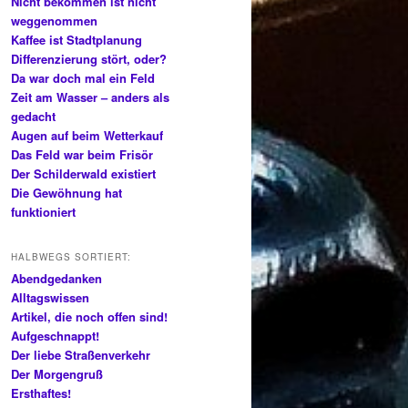
Nicht bekommen ist nicht
weggenommen
Kaffee ist Stadtplanung
Differenzierung stört, oder?
Da war doch mal ein Feld
Zeit am Wasser – anders als
gedacht
Augen auf beim Wetterkauf
Das Feld war beim Frisör
Der Schilderwald existiert
Die Gewöhnung hat
funktioniert
HALBWEGS SORTIERT:
Abendgedanken
Alltagswissen
Artikel, die noch offen sind!
Aufgeschnappt!
Der liebe Straßenverkehr
Der Morgengruß
Ersthaftes!