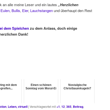
 an alle meine Leser und ein lautes
„Herzlichen
e
Eulen
,
Bullis
,
Eier
,
Lauchstangen
und überhaupt den Rest
ei dem Spielchen
zu dem Anlass, doch einige
herzlichen Dank!
ing mit dem
Einen schönen
Nostalgische
greifen...
Sonntag vom Moral-Ei
Christbaumkugeln?
ktion
,
Leben, virtuell
|
Verschlagwortet mit
+1
,
12
,
365
,
Beitrag
,