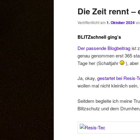
Die Zeit rennt –
Veröffentlicht am
1. Oktober 2024
v
BLITZschnell ging’s
Der passende Blogbeitrag
ist 
genau genommen erst 365 stat
Tage her (Schaltjahr
), aber 
Ja, okay,
gestartet bei Resis-T
wollen mal nicht kleinlich sein
Seitdem begleite ich meine Tru
Blitzschutz und dem Drumheru