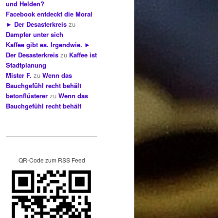
und Helden?
Facebook entdeckt die Moral
► Der Desasterkreis
zu
Dampfer unter sich
Kaffee gibt es. Irgendwie. ►
Der Desasterkreis
zu
Kaffee ist
Stadtplanung
Mister F.
zu
Wenn das
Bauchgefühl recht behält
betonflüsterer
zu
Wenn das
Bauchgefühl recht behält
QR-Code zum RSS Feed