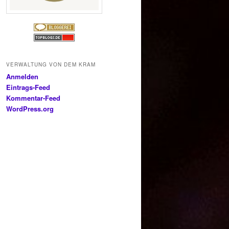
VERWALTUNG VON DEM KRAM
Anmelden
Eintrags-Feed
Kommentar-Feed
WordPress.org