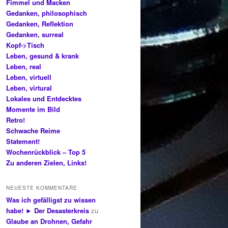
Fimmel und Macken
Gedanken, philosophisch
Gedanken, Reflektion
Gedanken, surreal
Kopf->Tisch
Leben, gesund & krank
Leben, real
Leben, virtuell
Leben, virtural
Lokales und Entdecktes
Momente im Bild
Retro!
Schwache Reime
Statement!
Wochenrückblick – Top 5
Zu anderen Zielen, Links!
NEUESTE KOMMENTARE
Was ich gefälligst zu wissen
habe! ► Der Desasterkreis
zu
Glaube an Drohnen, Gefahr