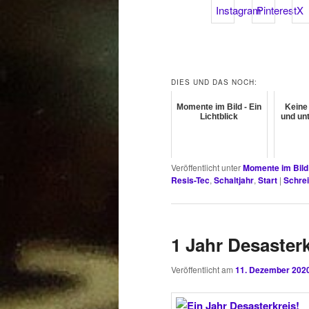
DIES UND DAS NOCH:
Momente im Bild - Ein
Keine 
Lichtblick
und un
Veröffentlicht unter
Momente im Bild
Resis-Tec
,
Schaltjahr
,
Start
|
Schre
1 Jahr Desasterk
Veröffentlicht am
11. Dezember 202