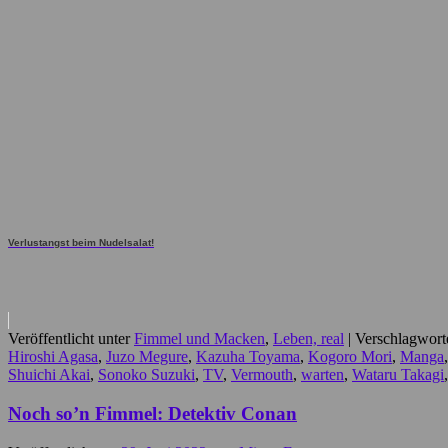
Verlustangst beim Nudelsalat!
Veröffentlicht unter
Fimmel und Macken
,
Leben, real
|
Verschlagworte
Hiroshi Agasa
,
Juzo Megure
,
Kazuha Toyama
,
Kogoro Mori
,
Manga
Shuichi Akai
,
Sonoko Suzuki
,
TV
,
Vermouth
,
warten
,
Wataru Takagi
Noch so’n Fimmel: Detektiv Conan