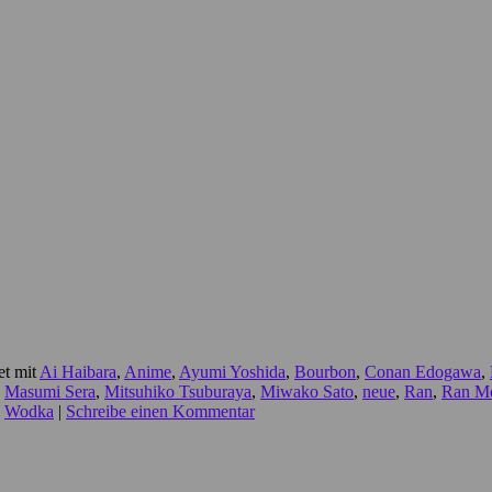
t mit
Ai Haibara
,
Anime
,
Ayumi Yoshida
,
Bourbon
,
Conan Edogawa
,
,
Masumi Sera
,
Mitsuhiko Tsuburaya
,
Miwako Sato
,
neue
,
Ran
,
Ran Mo
,
Wodka
|
Schreibe einen Kommentar