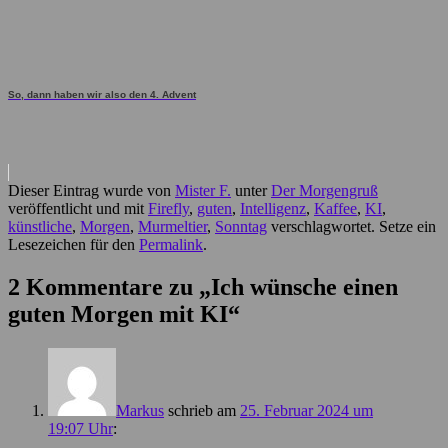
So, dann haben wir also den 4. Advent
Dieser Eintrag wurde von
Mister F.
unter
Der Morgengruß
veröffentlicht und mit
Firefly
,
guten
,
Intelligenz
,
Kaffee
,
KI
,
künstliche
,
Morgen
,
Murmeltier
,
Sonntag
verschlagwortet. Setze ein
Lesezeichen für den
Permalink
.
2 Kommentare zu „
Ich wünsche einen
guten Morgen mit KI
“
Markus
schrieb
am
25. Februar 2024 um
19:07 Uhr
: