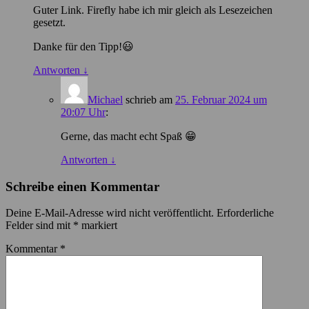
Guter Link. Firefly habe ich mir gleich als Lesezeichen
gesetzt.
Danke für den Tipp!😃
Antworten
↓
Michael
schrieb
am
25. Februar 2024 um
20:07 Uhr
:
Gerne, das macht echt Spaß 😁
Antworten
↓
Schreibe einen Kommentar
Deine E-Mail-Adresse wird nicht veröffentlicht.
Erforderliche
Felder sind mit
*
markiert
Kommentar
*