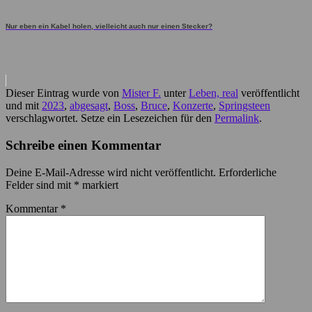
Nur eben ein Kabel holen, vielleicht auch nur einen Stecker?
Dieser Eintrag wurde von
Mister F.
unter
Leben, real
veröffentlicht
und mit
2023
,
abgesagt
,
Boss
,
Bruce
,
Konzerte
,
Springsteen
verschlagwortet. Setze ein Lesezeichen für den
Permalink
.
Schreibe einen Kommentar
Deine E-Mail-Adresse wird nicht veröffentlicht.
Erforderliche
Felder sind mit
*
markiert
Kommentar
*