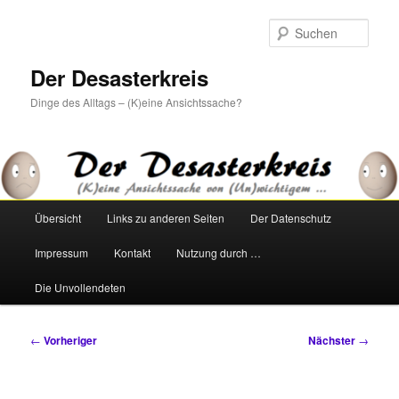
Zum
primären
Such
Inhalt
springen
Der Desasterkreis
Dinge des Alltags – (K)eine Ansichtssache?
Hauptmenü
Übersicht
Links zu anderen Seiten
Der Datenschutz
Impressum
Kontakt
Nutzung durch …
Die Unvollendeten
Beitragsnavigation
←
Vorheriger
Nächster
→