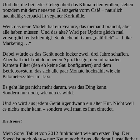
Und die, die bei jeder Gelegenheit das Klima retten wollen, stehen
trotzdem mit dem neuesten Glanzgerät vorm Café – natürlich
nachhaltig verpackt in veganer Korkhülle.
Weil: das neue Modell hat ein Feature, das niemand braucht, aber
alle haben müssen. Und das alte? Wird per Update gleich mal
vorsorglich entschleunigt. Schleichend. Ganz „natürlich“ – „I like
Marketing …“
Dabei würde es das Gerät noch locker zwei, drei Jahre schaffen.
Aber halt nicht mit dem neuen App-Design, dem ultraharten
Kamera-Filter (den eh keine Sau konfiguriert) und dem
Betriebssystem, das sich alle paar Monate hochzählt wie ein
Kilometerzähler im Taxi.
Es geht längst nicht mehr darum, was das Ding kann.
Sondern nur noch, wie neu es wirkt.
Und so wird aus jedem Gerät irgendwann ein alter Hut. Nicht weil
es nichts mehr kann – sondern weil man es ihm einredet.
Die Ironie?
Mein Sony-Tablet von 2012 funktioniert wie am ersten Tag. Der
Speed ist noch okay – nur: Kaum noch Apps, die darauf installierbar