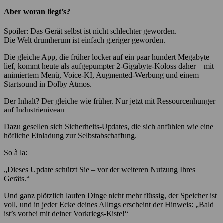
Aber woran liegt’s?
Spoiler: Das Gerät selbst ist nicht schlechter geworden.
Die Welt drumherum ist einfach gieriger geworden.
Die gleiche App, die früher locker auf ein paar hundert Megabyte
lief, kommt heute als aufgepumpter 2-Gigabyte-Koloss daher – mit
animiertem Menü, Voice-KI, Augmented-Werbung und einem
Startsound in Dolby Atmos.
Der Inhalt? Der gleiche wie früher. Nur jetzt mit Ressourcenhunger
auf Industrieniveau.
Dazu gesellen sich Sicherheits-Updates, die sich anfühlen wie eine
höfliche Einladung zur Selbstabschaffung.
So à la:
„Dieses Update schützt Sie – vor der weiteren Nutzung Ihres
Geräts.“
Und ganz plötzlich laufen Dinge nicht mehr flüssig, der Speicher ist
voll, und in jeder Ecke deines Alltags erscheint der Hinweis: „Bald
ist’s vorbei mit deiner Vorkriegs-Kiste!“