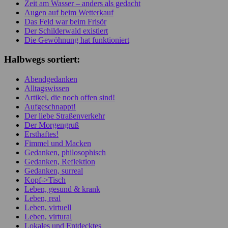
Zeit am Wasser – anders als gedacht
Augen auf beim Wetterkauf
Das Feld war beim Frisör
Der Schilderwald existiert
Die Gewöhnung hat funktioniert
Halbwegs sortiert:
Abendgedanken
Alltagswissen
Artikel, die noch offen sind!
Aufgeschnappt!
Der liebe Straßenverkehr
Der Morgengruß
Ersthaftes!
Fimmel und Macken
Gedanken, philosophisch
Gedanken, Reflektion
Gedanken, surreal
Kopf->Tisch
Leben, gesund & krank
Leben, real
Leben, virtuell
Leben, virtural
Lokales und Entdecktes