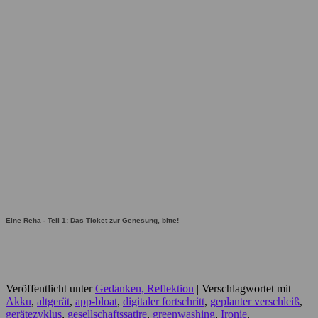
Eine Reha - Teil 1: Das Ticket zur Genesung, bitte!
Veröffentlicht unter
Gedanken, Reflektion
|
Verschlagwortet mit
Akku
,
altgerät
,
app-bloat
,
digitaler fortschritt
,
geplanter verschleiß
,
gerätezyklus
,
gesellschaftssatire
,
greenwashing
,
Ironie
,