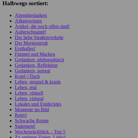
Halbwegs sortiert:
Abendgedanken
Alltagswissen
Artikel, die noch offen sind!
Aufgeschnappt!
Der liebe Straßenverkehr
Der Morgengruß
Ersthaftes!
Fimmel und Macken
Gedanken, philosophisch
Gedanken, Reflektion
Gedanken, surreal
Kopf->Tisch
Leben, gesund & krank
Leben, real
Leben, virtuell
Leben, virtural
Lokales und Entdecktes
Momente im Bild
Retro!
Schwache Reime
Statement!
Wochenrückblick – Top 5
Zu anderen Zielen, Links!