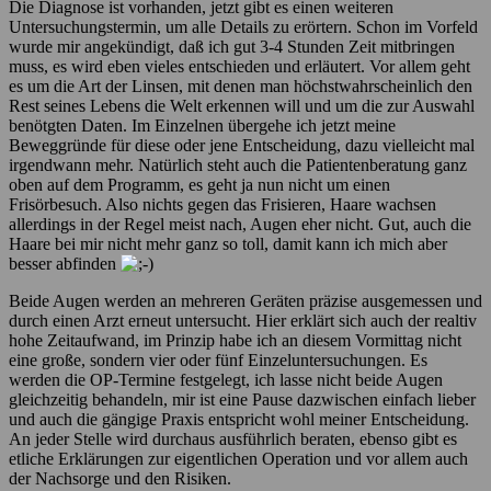
Die Diagnose ist vorhanden, jetzt gibt es einen weiteren
Untersuchungstermin, um alle Details zu erörtern. Schon im Vorfeld
wurde mir angekündigt, daß ich gut 3-4 Stunden Zeit mitbringen
muss, es wird eben vieles entschieden und erläutert. Vor allem geht
es um die Art der Linsen, mit denen man höchstwahrscheinlich den
Rest seines Lebens die Welt erkennen will und um die zur Auswahl
benötgten Daten. Im Einzelnen übergehe ich jetzt meine
Beweggründe für diese oder jene Entscheidung, dazu vielleicht mal
irgendwann mehr. Natürlich steht auch die Patientenberatung ganz
oben auf dem Programm, es geht ja nun nicht um einen
Frisörbesuch. Also nichts gegen das Frisieren, Haare wachsen
allerdings in der Regel meist nach, Augen eher nicht. Gut, auch die
Haare bei mir nicht mehr ganz so toll, damit kann ich mich aber
besser abfinden
Beide Augen werden an mehreren Geräten präzise ausgemessen und
durch einen Arzt erneut untersucht. Hier erklärt sich auch der realtiv
hohe Zeitaufwand, im Prinzip habe ich an diesem Vormittag nicht
eine große, sondern vier oder fünf Einzeluntersuchungen. Es
werden die OP-Termine festgelegt, ich lasse nicht beide Augen
gleichzeitig behandeln, mir ist eine Pause dazwischen einfach lieber
und auch die gängige Praxis entspricht wohl meiner Entscheidung.
An jeder Stelle wird durchaus ausführlich beraten, ebenso gibt es
etliche Erklärungen zur eigentlichen Operation und vor allem auch
der Nachsorge und den Risiken.