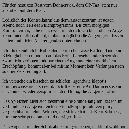
Für den heutigen Rest vom Donnerstag, dem OP-Tag, steht nur
ausruhen auf dem Plan.
Lediglich der Kontrollanruf aus dem Augenzentrum ist gegen
Abend noch Teil des Pflichtprogramms. Bis zum morgigen
Kontrolltermin, habe ich so weit mit dem frisch behandelten Auge
keine Interaktionspflicht, einfach möglichst die Augen geschlossen
halten und nichts Anstrengendes unternehmen.
Ich trinke endlich in Ruhe eine heimische Tasse Kaffee, dann eine
Kleinigkeit essen und ab auf das Sofa. Fernsehen oder lesen sind
zwar nicht verboten, mit nur einem Auge und einer merklichen
Erschöpfung, kommt aber bei mir im Moment kein Verlangen nach
solcher Zerstreuung auf.
Ich versuche ein bisschen zu schlafen, irgendwie klappt’s
dummerweise nicht so recht. Es tritt eher eine Art Dämmerzustand
ein. Immer wieder verspüre ich den Drang, die Augen zu öffnen.
Das Spielchen zieht sich bestimmt eine Stunde lang hin, bis ich im
verbundenen Auge ein leichtes Fremdkörpergefühl verspüre,
vergleichbar mit einer Wimper, die sich verirrt hat. Kein Schmerz,
nur eine sehr penetranter und nerviger Reiz.
Das Auge ist mit der Schutzabdeckung versehen, da bleibt wohl nur