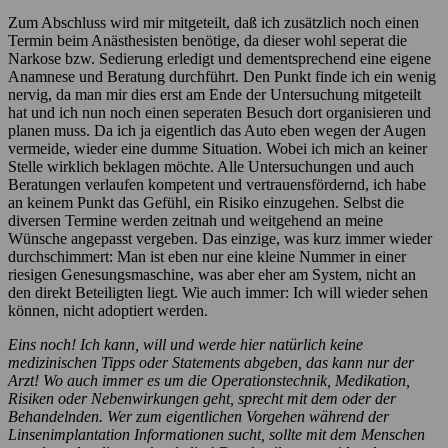
Zum Abschluss wird mir mitgeteilt, daß ich zusätzlich noch einen
Termin beim Anästhesisten benötige, da dieser wohl seperat die
Narkose bzw. Sedierung erledigt und dementsprechend eine eigene
Anamnese und Beratung durchführt. Den Punkt finde ich ein wenig
nervig, da man mir dies erst am Ende der Untersuchung mitgeteilt
hat und ich nun noch einen seperaten Besuch dort organisieren und
planen muss. Da ich ja eigentlich das Auto eben wegen der Augen
vermeide, wieder eine dumme Situation. Wobei ich mich an keiner
Stelle wirklich beklagen möchte. Alle Untersuchungen und auch
Beratungen verlaufen kompetent und vertrauensfördernd, ich habe
an keinem Punkt das Gefühl, ein Risiko einzugehen. Selbst die
diversen Termine werden zeitnah und weitgehend an meine
Wünsche angepasst vergeben. Das einzige, was kurz immer wieder
durchschimmert: Man ist eben nur eine kleine Nummer in einer
riesigen Genesungsmaschine, was aber eher am System, nicht an
den direkt Beteiligten liegt. Wie auch immer: Ich will wieder sehen
können, nicht adoptiert werden.
Eins noch! Ich kann, will und werde hier natürlich keine
medizinischen Tipps oder Statements abgeben, das kann nur der
Arzt! Wo auch immer es um die Operationstechnik, Medikation,
Risiken oder Nebenwirkungen geht, sprecht mit dem oder der
Behandelnden. Wer zum eigentlichen Vorgehen während der
Linsenimplantation Informationen sucht, sollte mit dem Menschen