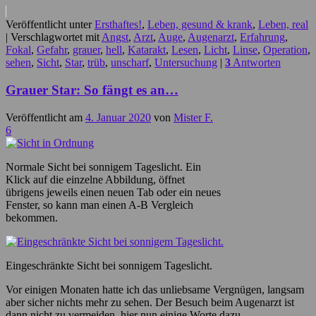
Veröffentlicht unter
Ersthaftes!
,
Leben, gesund & krank
,
Leben, real
|
Verschlagwortet mit
Angst
,
Arzt
,
Auge
,
Augenarzt
,
Erfahrung
,
Fokal
,
Gefahr
,
grauer
,
hell
,
Katarakt
,
Lesen
,
Licht
,
Linse
,
Operation
,
sehen
,
Sicht
,
Star
,
trüb
,
unscharf
,
Untersuchung
|
3
Antworten
Grauer Star: So fängt es an…
Veröffentlicht am
4. Januar 2020
von
Mister F.
6
Normale Sicht bei sonnigem Tageslicht. Ein
Klick auf die einzelne Abbildung, öffnet
übrigens jeweils einen neuen Tab oder ein neues
Fenster, so kann man einen A-B Vergleich
bekommen.
Eingeschränkte Sicht bei sonnigem Tageslicht.
Vor einigen Monaten hatte ich das unliebsame Vergnügen, langsam
aber sicher nichts mehr zu sehen. Der Besuch beim Augenarzt ist
dann nicht zu vermeiden, hier nun einige Worte dazu.