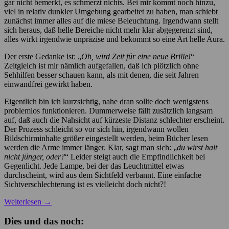
gar nicht bemerkt, es schmerzt nichts. Bei mir kommt noch hinzu,
viel in relativ dunkler Umgebung gearbeitet zu haben, man schiebt
zunächst immer alles auf die miese Beleuchtung. Irgendwann stellt
sich heraus, daß helle Bereiche nicht mehr klar abgegerenzt sind,
alles wirkt irgendwie unpräzise und bekommt so eine Art helle Aura.
Der erste Gedanke ist: „
Oh, wird Zeit für eine neue Brille!
“
Zeitgleich ist mir nämlich aufgefallen, daß ich plötzlich ohne
Sehhilfen besser schauen kann, als mit denen, die seit Jahren
einwandfrei gewirkt haben.
Eigentlich bin ich kurzsichtig, nahe dran sollte doch wenigstens
problemlos funktionieren. Dummerweise fällt zusätzlich langsam
auf, daß auch die Nahsicht auf kürzeste Distanz schlechter erscheint.
Der Prozess schleicht so vor sich hin, irgendwann wollen
Bildschirminhalte größer eingestellt werden, beim Bücher lesen
werden die Arme immer länger. Klar, sagt man sich: „
du wirst halt
nicht jünger, oder?
“ Leider steigt auch die Empfindlichkeit bei
Gegenlicht. Jede Lampe, bei der das Leuchtmittel etwas
durchscheint, wird aus dem Sichtfeld verbannt. Eine einfache
Sichtverschlechterung ist es vielleicht doch nicht?!
Weiterlesen
→
Dies und das noch: