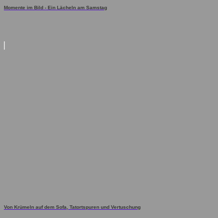
Momente im Bild - Ein Lächeln am Samstag
Von Krümeln auf dem Sofa, Tatortspuren und Vertuschung