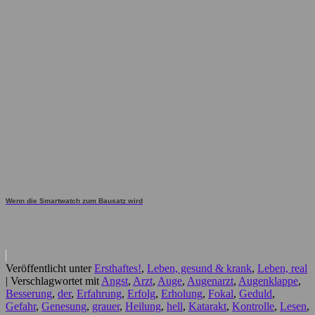
Wenn die Smartwatch zum Bausatz wird
Veröffentlicht unter
Ersthaftes!
,
Leben, gesund & krank
,
Leben, real
|
Verschlagwortet mit
Angst
,
Arzt
,
Auge
,
Augenarzt
,
Augenklappe
,
Besserung
,
der
,
Erfahrung
,
Erfolg
,
Erholung
,
Fokal
,
Geduld
,
Gefahr
,
Genesung
,
grauer
,
Heilung
,
hell
,
Katarakt
,
Kontrolle
,
Lesen
,