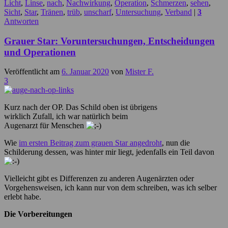
Licht
,
Linse
,
nach
,
Nachwirkung
,
Operation
,
Schmerzen
,
sehen
,
Sicht
,
Star
,
Tränen
,
trüb
,
unscharf
,
Untersuchung
,
Verband
|
3
Antworten
Grauer Star: Voruntersuchungen, Entscheidungen
und Operationen
Veröffentlicht am
6. Januar 2020
von
Mister F.
3
Kurz nach der OP. Das Schild oben ist übrigens
wirklich Zufall, ich war natürlich beim
Augenarzt für Menschen
Wie
im ersten Beitrag zum grauen Star angedroht
, nun die
Schilderung dessen, was hinter mir liegt, jedenfalls ein Teil davon
Vielleicht gibt es Differenzen zu anderen Augenärzten oder
Vorgehensweisen, ich kann nur von dem schreiben, was ich selber
erlebt habe.
Die Vorbereitungen