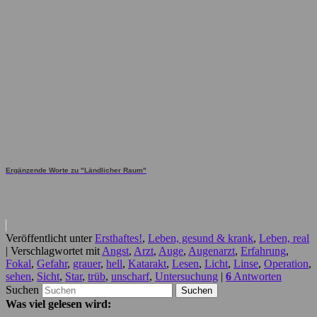
Ergänzende Worte zu "Ländlicher Raum"
Veröffentlicht unter
Ersthaftes!
,
Leben, gesund & krank
,
Leben, real
|
Verschlagwortet mit
Angst
,
Arzt
,
Auge
,
Augenarzt
,
Erfahrung
,
Fokal
,
Gefahr
,
grauer
,
hell
,
Katarakt
,
Lesen
,
Licht
,
Linse
,
Operation
,
sehen
,
Sicht
,
Star
,
trüb
,
unscharf
,
Untersuchung
|
6
Antworten
Suchen
Was viel gelesen wird: