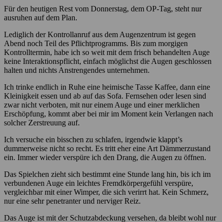
Für den heutigen Rest vom Donnerstag, dem OP-Tag, steht nur
ausruhen auf dem Plan.
Lediglich der Kontrollanruf aus dem Augenzentrum ist gegen
Abend noch Teil des Pflichtprogramms. Bis zum morgigen
Kontrolltermin, habe ich so weit mit dem frisch behandelten Auge
keine Interaktionspflicht, einfach möglichst die Augen geschlossen
halten und nichts Anstrengendes unternehmen.
Ich trinke endlich in Ruhe eine heimische Tasse Kaffee, dann eine
Kleinigkeit essen und ab auf das Sofa. Fernsehen oder lesen sind
zwar nicht verboten, mit nur einem Auge und einer merklichen
Erschöpfung, kommt aber bei mir im Moment kein Verlangen nach
solcher Zerstreuung auf.
Ich versuche ein bisschen zu schlafen, irgendwie klappt’s
dummerweise nicht so recht. Es tritt eher eine Art Dämmerzustand
ein. Immer wieder verspüre ich den Drang, die Augen zu öffnen.
Das Spielchen zieht sich bestimmt eine Stunde lang hin, bis ich im
verbundenen Auge ein leichtes Fremdkörpergefühl verspüre,
vergleichbar mit einer Wimper, die sich verirrt hat. Kein Schmerz,
nur eine sehr penetranter und nerviger Reiz.
Das Auge ist mit der Schutzabdeckung versehen, da bleibt wohl nur