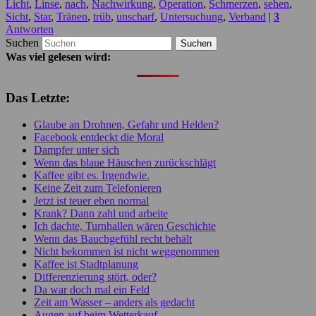
Licht
,
Linse
,
nach
,
Nachwirkung
,
Operation
,
Schmerzen
,
sehen
,
Sicht
,
Star
,
Tränen
,
trüb
,
unscharf
,
Untersuchung
,
Verband
|
3
Antworten
Suchen
Was viel gelesen wird:
Das Letzte:
Glaube an Drohnen, Gefahr und Helden?
Facebook entdeckt die Moral
Dampfer unter sich
Wenn das blaue Häuschen zurückschlägt
Kaffee gibt es. Irgendwie.
Keine Zeit zum Telefonieren
Jetzt ist teuer eben normal
Krank? Dann zahl und arbeite
Ich dachte, Turnhallen wären Geschichte
Wenn das Bauchgefühl recht behält
Nicht bekommen ist nicht weggenommen
Kaffee ist Stadtplanung
Differenzierung stört, oder?
Da war doch mal ein Feld
Zeit am Wasser – anders als gedacht
Augen auf beim Wetterkauf