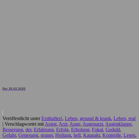
Der 20.02.2020
Veröffentlicht unter
Ersthaftes!
,
Leben, gesund & krank
,
Leben, real
|
Verschlagwortet mit
Angst
,
Arzt
,
Auge
,
Augenarzt
,
Augenklappe
,
Besserung
,
der
,
Erfahrung
,
Erfolg
,
Erholung
,
Fokal
,
Geduld
,
Gefahr
,
Genesung
,
grauer
,
Heilung
,
hell
,
Katarakt
,
Kontrolle
,
Lesen
,