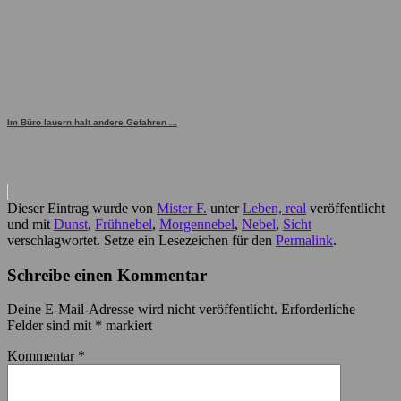
Im Büro lauern halt andere Gefahren ...
Dieser Eintrag wurde von
Mister F.
unter
Leben, real
veröffentlicht
und mit
Dunst
,
Frühnebel
,
Morgennebel
,
Nebel
,
Sicht
verschlagwortet. Setze ein Lesezeichen für den
Permalink
.
Schreibe einen Kommentar
Deine E-Mail-Adresse wird nicht veröffentlicht.
Erforderliche
Felder sind mit
*
markiert
Kommentar
*