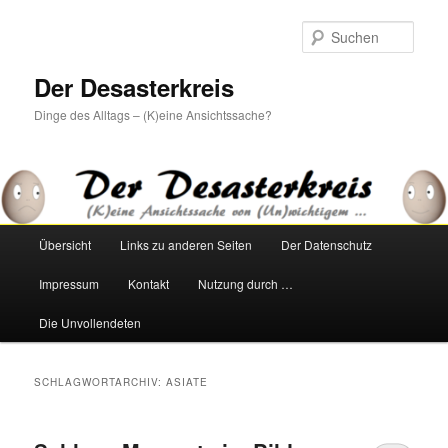
Zum
Zum
primären
sekundären
Such
Inhalt
Inhalt
springen
springen
Der Desasterkreis
Dinge des Alltags – (K)eine Ansichtssache?
Hauptmenü
Übersicht
Links zu anderen Seiten
Der Datenschutz
Impressum
Kontakt
Nutzung durch …
Die Unvollendeten
SCHLAGWORTARCHIV:
ASIATE